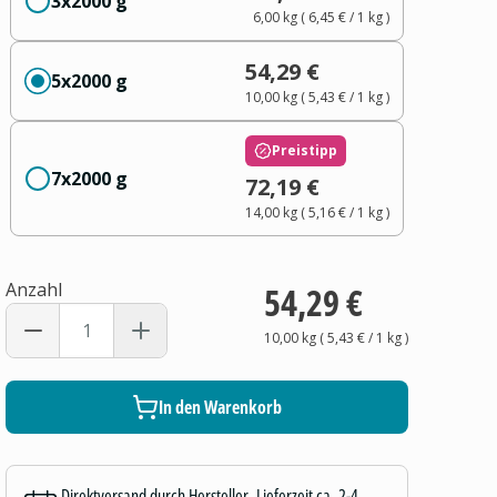
3x2000 g
6,00 kg
(
6,45 €
/ 1
kg
)
54,29 €
5x2000 g
10,00 kg
(
5,43 €
/ 1
kg
)
Preistipp
7x2000 g
72,19 €
14,00 kg
(
5,16 €
/ 1
kg
)
Anzahl
54,29 €
10,00 kg
(
5,43 €
/ 1
kg
)
In den Warenkorb
Direktversand durch Hersteller, Lieferzeit ca. 2-4