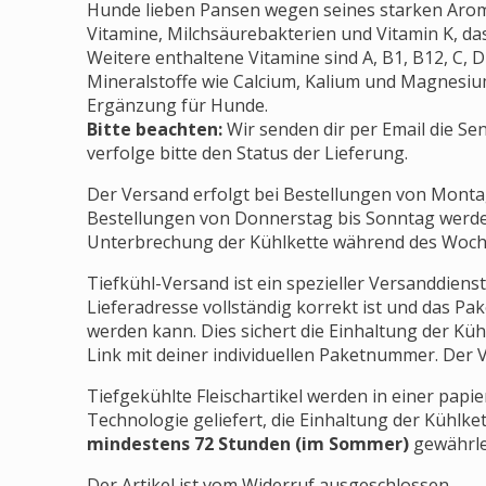
Hunde lieben Pansen wegen seines starken Aroma
Vitamine, Milchsäurebakterien und Vitamin K, da
Weitere enthaltene Vitamine sind A, B1, B12, C, 
Mineralstoffe wie Calcium, Kalium und Magnesi
Ergänzung für Hunde.
Bitte beachten:
Wir senden dir per Email die S
verfolge bitte den Status der Lieferung.
Der Versand erfolgt bei Bestellungen von Monta
Bestellungen von Donnerstag bis Sonntag werd
Unterbrechung der Kühlkette während des Woch
Tiefkühl-Versand ist ein spezieller Versanddienst
Lieferadresse vollständig korrekt ist und das 
werden kann. Dies sichert die Einhaltung der Küh
Link mit deiner individuellen Paketnummer. Der V
Tiefgekühlte Fleischartikel werden in einer pap
Technologie geliefert, die Einhaltung der Kühlket
mindestens 72 Stunden (im Sommer)
gewährlei
Der Artikel ist vom Widerruf ausgeschlossen.