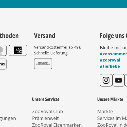
thoden
Versand
Folge uns 
Versandkostenfrei ab 49€
Bleibe mit u
Schnelle Lieferung
#zoosamme
#zooroyal
#tierliebe
Unsere Services
Unsere Märkte
ZooRoyal Club
Märkte
ngungen
Prämienwelt
Services im M
ZooRoyal Eigenmarken
ZooRoyal in 