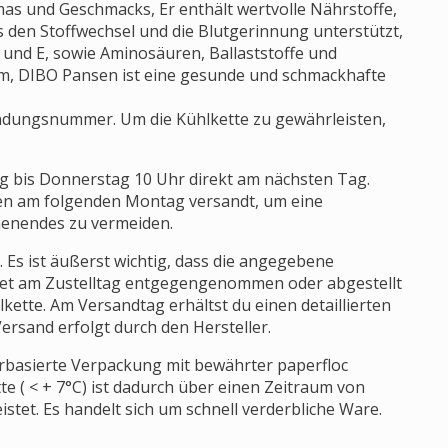
s und Geschmacks, Er enthält wertvolle Nährstoffe,
s den Stoffwechsel und die Blutgerinnung unterstützt,
D und E, sowie Aminosäuren, Ballaststoffe und
um, DIBO Pansen ist eine gesunde und schmackhafte
endungsnummer. Um die Kühlkette zu gewährleisten,
g bis Donnerstag 10 Uhr direkt am nächsten Tag.
en am folgenden Montag versandt, um eine
enendes zu vermeiden.
. Es ist äußerst wichtig, dass die angegebene
Paket am Zustelltag entgegengenommen oder abgestellt
lkette. Am Versandtag erhältst du einen detaillierten
ersand erfolgt durch den Hersteller.
ierbasierte Verpackung mit bewährter paperfloc
te ( < + 7°C) ist dadurch über einen Zeitraum von
stet. Es handelt sich um schnell verderbliche Ware.