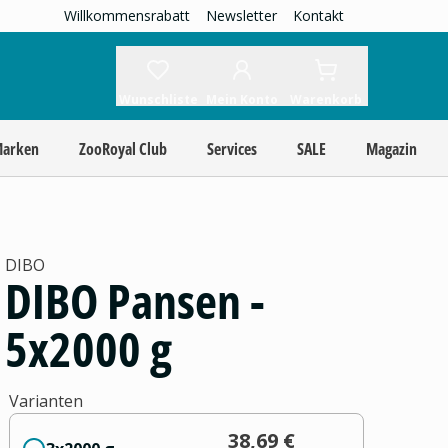
Willkommensrabatt
Newsletter
Kontakt
Wunschliste
Mein Konto
Warenkorb
Marken
ZooRoyal Club
Services
SALE
Magazin
DIBO
DIBO Pansen -
5x2000 g
Varianten
38,69 €