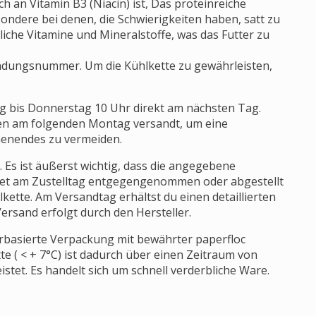
h an Vitamin B3 (Niacin) ist, Das proteinreiche
sondere bei denen, die Schwierigkeiten haben, satt zu
liche Vitamine und Mineralstoffe, was das Futter zu
endungsnummer. Um die Kühlkette zu gewährleisten,
g bis Donnerstag 10 Uhr direkt am nächsten Tag.
en am folgenden Montag versandt, um eine
enendes zu vermeiden.
. Es ist äußerst wichtig, dass die angegebene
Paket am Zustelltag entgegengenommen oder abgestellt
lkette. Am Versandtag erhältst du einen detaillierten
ersand erfolgt durch den Hersteller.
ierbasierte Verpackung mit bewährter paperfloc
te ( < + 7°C) ist dadurch über einen Zeitraum von
stet. Es handelt sich um schnell verderbliche Ware.