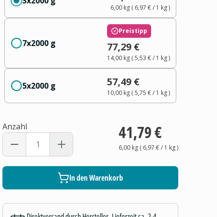
3x2000 g
6,00 kg
(
6,97 €
/ 1
kg
)
Preistipp
7x2000 g
77,29 €
14,00 kg
(
5,53 €
/ 1
kg
)
57,49 €
5x2000 g
10,00 kg
(
5,75 €
/ 1
kg
)
Anzahl
41,79 €
6,00 kg
(
6,97 €
/ 1
kg
)
In den Warenkorb
Direktversand durch Hersteller, Lieferzeit ca. 2-4