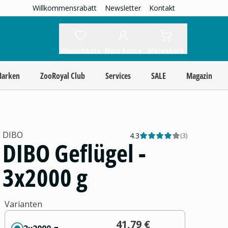
Willkommensrabatt
Newsletter
Kontakt
Wunschliste
Mein Konto
Warenkorb
Marken
ZooRoyal Club
Services
SALE
Magazin
DIBO
4.3
(
3
)
DIBO Geflügel -
3x2000 g
Varianten
41,79 €