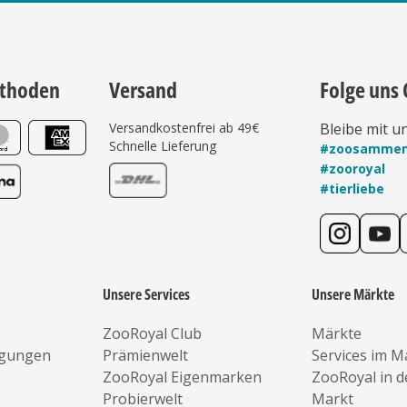
thoden
Versand
Folge uns 
Versandkostenfrei ab 49€
Bleibe mit u
Schnelle Lieferung
#zoosamme
#zooroyal
#tierliebe
Unsere Services
Unsere Märkte
ZooRoyal Club
Märkte
ngungen
Prämienwelt
Services im M
ZooRoyal Eigenmarken
ZooRoyal in 
Probierwelt
Markt