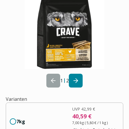
1
2
Varianten
UVP
42,99 €
40,59 €
7kg
7,00 kg
(
5,80 €
/ 1
kg
)