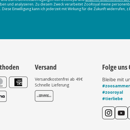
erheben und analysieren. Zu diesem Zweck verarbeitet ZooRoyal meine persone
iese Einwilligung kann ich jederzeit mit Wirkung für die Zukunft widerrufen, z
thoden
Versand
Folge uns 
Versandkostenfrei ab 49€
Bleibe mit u
Schnelle Lieferung
#zoosamme
#zooroyal
#tierliebe