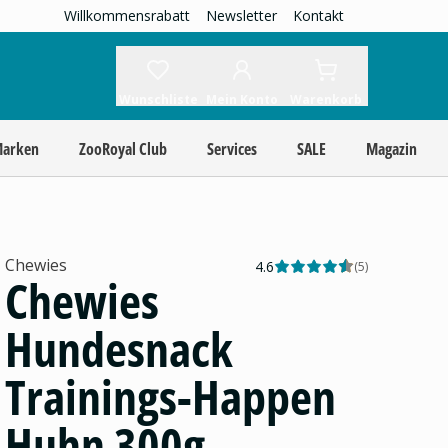
Willkommensrabatt
Newsletter
Kontakt
Wunschliste
Mein Konto
Warenkorb
Marken
ZooRoyal Club
Services
SALE
Magazin
Chewies
4.6
(
5
)
Chewies
Hundesnack
Trainings-Happen
Huhn 300g