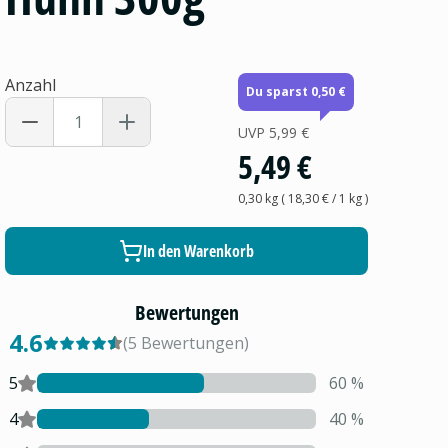
Anzahl
Du sparst 0,50 €
UVP
5,99 €
5,49 €
0,30 kg
(
18,30 €
/ 1
kg
)
In den Warenkorb
Bewertungen
4.6
(
5
Bewertungen
)
5
60
%
4
40
%