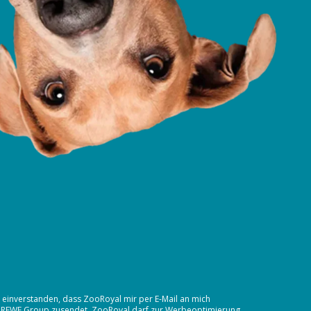
t einverstanden, dass ZooRoyal mir per E-Mail an mich
 REWE Group
zusendet. ZooRoyal darf zur Werbeoptimierung