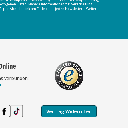
nbezogenen Daten. Nähere Informationen zur Verarbeitung
.B. per Abmeldelink am Ende eines jeden Newsletters. Weitere
Online
ns verbunden:
n
Vertrag Widerrufen