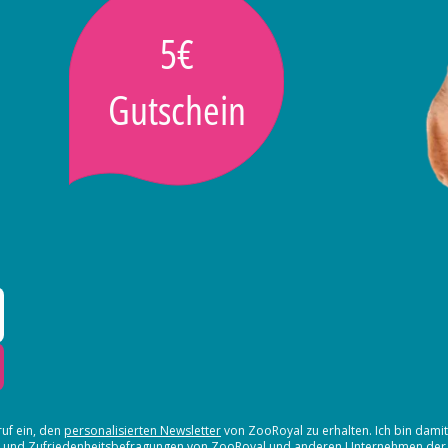
5€
Gutschein
ruf ein, den
personalisierten Newsletter
von ZooRoyal zu erhalten. Ich bin dami
en und Zufriedenheitsbefragungen von ZooRoyal und
anderen Unternehmen der