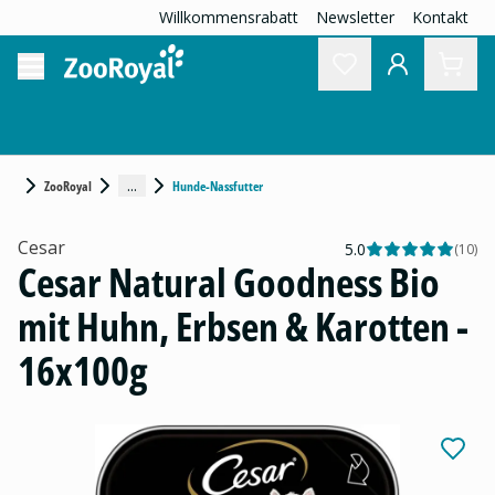
Willkommensrabatt
Newsletter
Kontakt
...
ZooRoyal
Hunde-Nassfutter
Cesar
5.0
(
10
)
Cesar Natural Goodness Bio
mit Huhn, Erbsen & Karotten -
16x100g