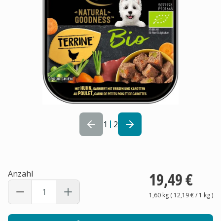
1
2
Anzahl
19,49 €
1,60 kg
(
12,19 €
/ 1
kg
)