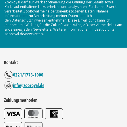
ZooRoyal darf zur Werbeoptimierung die Öffnung der E-Mails sowie
Klicks auf enthaltene Links erheben und analysieren. Zu diesem Zweck
verarbeitet ZooRoyal meine personenbezogenen Daten. Nähere
Informationen zur Verarbeitung meiner Daten kann ich
den Datenschutzhinweisen entnehmen. Diese Einwilligung kann ich
jederzeit mit Wirkung für die Zukunft widerrufen, z.B. per Abmeldelink am
Ende eines jeden Newsletters. Weitere Informationen findest du unter
zooroyal.de/newsletter/.
Kontakt
0221/1773-1000
info@zooroyal.de
Zahlungsmethoden