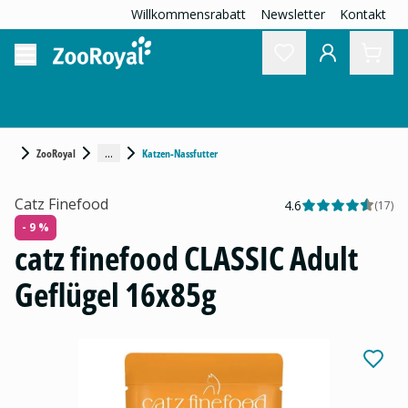
Willkommensrabatt
Newsletter
Kontakt
...
ZooRoyal
Katzen-Nassfutter
Catz Finefood
4.6
(
17
)
- 9 %
catz finefood CLASSIC Adult
Geflügel 16x85g