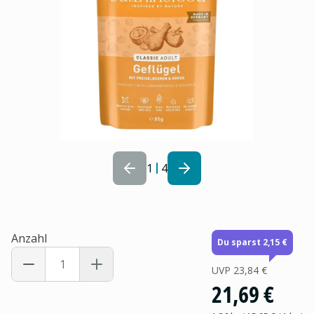
1
4
Anzahl
Du sparst 2,15 €
UVP
23,84 €
21,69 €