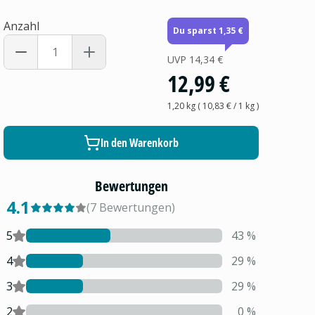
Anzahl
Du sparst 1,35 €
UVP
14,34 €
12,99 €
1,20 kg
(
10,83 €
/ 1
kg
)
In den Warenkorb
Bewertungen
4.1
(
7
Bewertungen
)
5
43
%
4
29
%
3
29
%
2
0
%