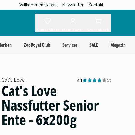
Willkommensrabatt
Newsletter
Kontakt
Wunschliste
Mein Konto
Warenkorb
Marken
ZooRoyal Club
Services
SALE
Magazin
Cat's Love
4.1
(
7
)
Cat's Love
Nassfutter Senior
Ente - 6x200g