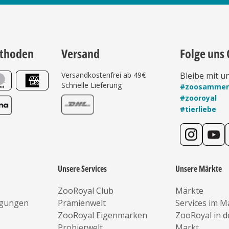
thoden
Versand
Folge uns 
Versandkostenfrei ab 49€
Bleibe mit u
Schnelle Lieferung
#zoosamme
#zooroyal
#tierliebe
Unsere Services
Unsere Märkte
ZooRoyal Club
Märkte
ngungen
Prämienwelt
Services im M
ZooRoyal Eigenmarken
ZooRoyal in 
Probierwelt
Markt