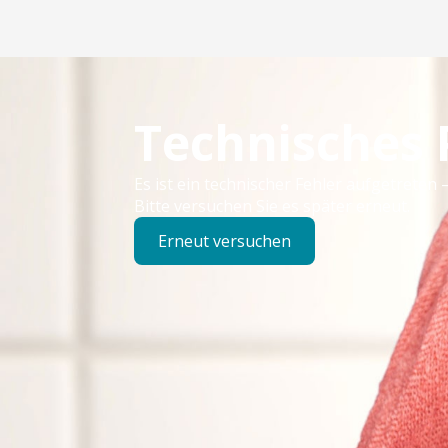
Technisches
Es ist ein technischer Fehler aufgetreten –
Bitte versuchen Sie es später erneut.
Erneut versuchen