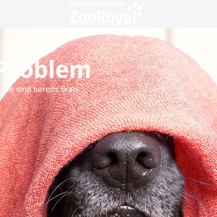
 Problem
 wir sind bereits dran.