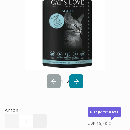
1
2
Anzahl
Du sparst 0,89 €
UVP
15,48 €