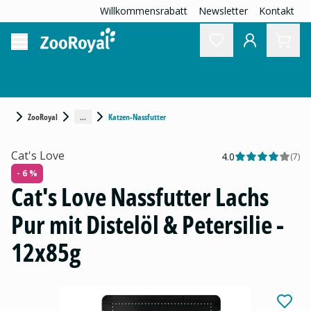
Willkommensrabatt
Newsletter
Kontakt
...
ZooRoyal
Katzen-Nassfutter
Cat's Love
4.0
(
7
)
- 6 %
Cat's Love Nassfutter Lachs
Pur mit Distelöl & Petersilie -
12x85g