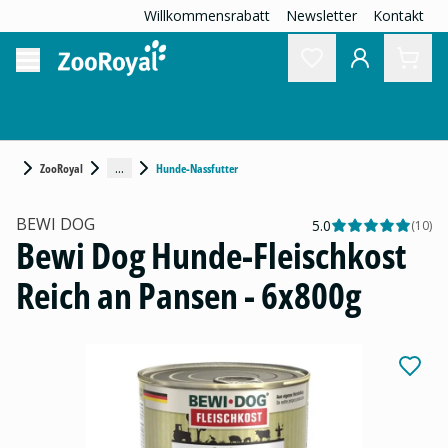
Willkommensrabatt
Newsletter
Kontakt
...
ZooRoyal
Hunde-Nassfutter
BEWI DOG
5.0
(
10
)
Bewi Dog Hunde-Fleischkost
Reich an Pansen - 6x800g