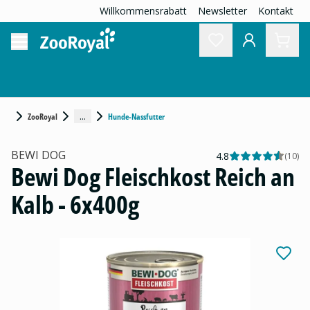
Willkommensrabatt
Newsletter
Kontakt
...
ZooRoyal
Hunde-Nassfutter
BEWI DOG
4.8
(
10
)
Bewi Dog Fleischkost Reich an
Kalb - 6x400g