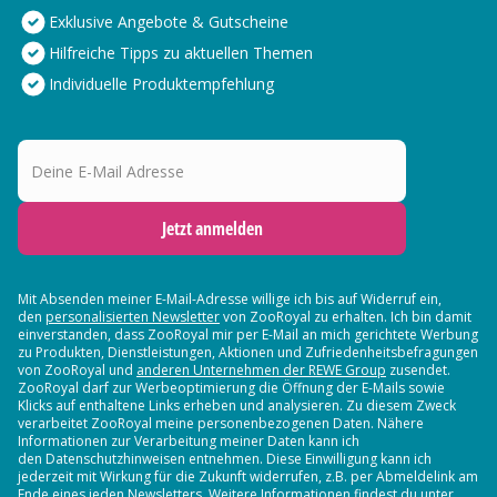
Exklusive Angebote & Gutscheine
Hilfreiche Tipps zu aktuellen Themen
Individuelle Produktempfehlung
Deine E-Mail Adresse
Jetzt anmelden
Mit Absenden meiner E-Mail-Adresse willige ich bis auf Widerruf ein,
den
personalisierten Newsletter
von ZooRoyal zu erhalten. Ich bin damit
einverstanden, dass ZooRoyal mir per E-Mail an mich gerichtete Werbung
zu Produkten, Dienstleistungen, Aktionen und Zufriedenheitsbefragungen
von ZooRoyal und
anderen Unternehmen der REWE Group
zusendet.
ZooRoyal darf zur Werbeoptimierung die Öffnung der E-Mails sowie
Klicks auf enthaltene Links erheben und analysieren. Zu diesem Zweck
verarbeitet ZooRoyal meine personenbezogenen Daten. Nähere
Informationen zur Verarbeitung meiner Daten kann ich
den Datenschutzhinweisen entnehmen. Diese Einwilligung kann ich
jederzeit mit Wirkung für die Zukunft widerrufen, z.B. per Abmeldelink am
Ende eines jeden Newsletters. Weitere Informationen findest du unter