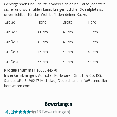
Geborgenheit und Schutz, sodass sich deine Katze jederzeit
sicher und wohl fühlen kann. Ein gemütlicher Schlafplatz ist
unverzichtbar für das Wohlbefinden deiner Katze.
Größe
Höhe
Breite
Tiefe
Größe 1
41 cm
45 cm
35 cm
Größe 2
43 cm
48 cm
39 cm
Größe 3
45 cm
58 cm
40 cm
Größe 4
55 cm
59 cm
53 cm
Produktnummer:
1000044570
Inverkehrbringer
:
Aumüller Korbwaren GmbH & Co. KG,
Sandstraße 8, 96247 Michelau, Deutschland,
info@aumueller-
korbwaren.com
Bewertungen
4.3
(
18
Bewertungen
)