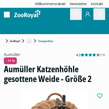
Willkommensrabatt
Newsletter
Kontakt
...
ZooRoyal
Transportbox
Aumüller
4.3
(
18
)
- 11 %
Aumüller Katzenhöhle
gesottene Weide - Größe 2