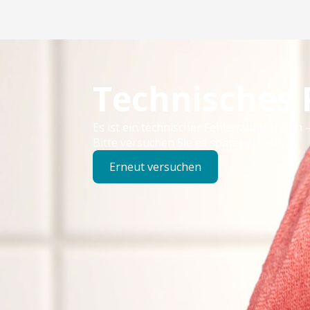
Technisches
Es ist ein technischer Fehler aufgetreten –
Bitte versuchen Sie es später erneut.
Erneut versuchen