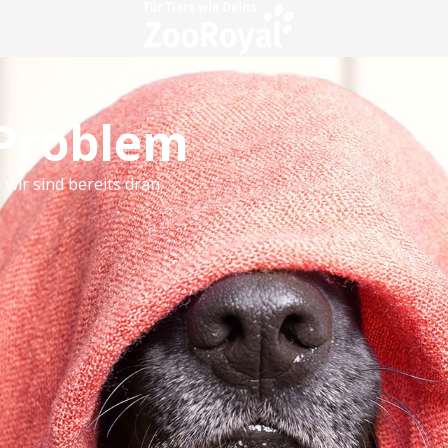
 Problem
 wir sind bereits dran.