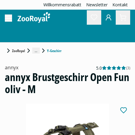
Willkommensrabatt
Newsletter
Kontakt
...
ZooRoyal
Y-Geschirr
annyx
5.0
(
3
)
annyx Brustgeschirr Open Fun
oliv - M