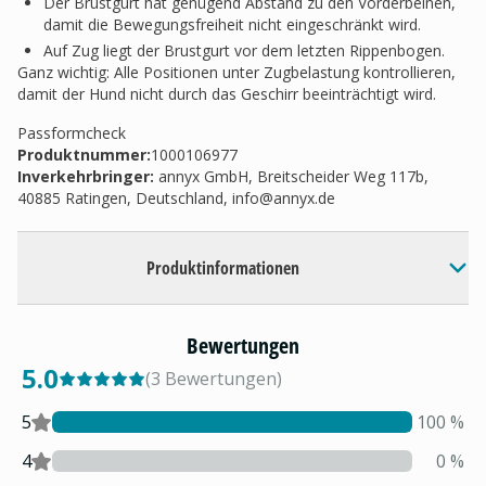
Der Brustgurt hat genügend Abstand zu den Vorderbeinen,
damit die Bewegungsfreiheit nicht eingeschränkt wird.
Auf Zug liegt der Brustgurt vor dem letzten Rippenbogen.
Ganz wichtig: Alle Positionen unter Zugbelastung kontrollieren,
damit der Hund nicht durch das Geschirr beeinträchtigt wird.
Passformcheck
Produktnummer:
1000106977
Inverkehrbringer
:
annyx GmbH, Breitscheider Weg 117b,
40885 Ratingen, Deutschland,
info@annyx.de
Produktinformationen
Bewertungen
5.0
(
3
Bewertungen
)
5
100
%
4
0
%