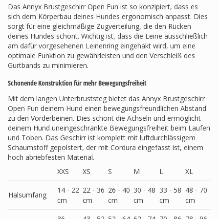
Das Annyx Brustgeschirr Open Fun ist so konzipiert, dass es
sich dem Körperbau deines Hundes ergonomisch anpasst. Dies
sorgt für eine gleichmäßige Zugverteilung, die den Rücken
deines Hundes schont. Wichtig ist, dass die Leine ausschließlich
am dafür vorgesehenen Leinenring eingehakt wird, um eine
optimale Funktion zu gewährleisten und den Verschleiß des
Gurtbands zu minimieren.
Schonende Konstruktion für mehr Bewegungsfreiheit
Mit dem langen Unterbruststeg bietet das Annyx Brustgeschirr
Open Fun deinem Hund einen bewegungsfreundlichen Abstand
zu den Vorderbeinen. Dies schont die Achseln und ermöglicht
deinem Hund uneingeschränkte Bewegungsfreiheit beim Laufen
und Toben. Das Geschirr ist komplett mit luftdurchlässigem
Schaumstoff gepolstert, der mit Cordura eingefasst ist, einem
hoch abriebfesten Material.
XXS
XS
S
M
L
XL
14 - 22
22 - 36
26 - 40
30 - 48
33 - 58
48 - 70
Halsumfang
cm
cm
cm
cm
cm
cm
36 -
43 - 52
52 - 64
62 - 74
70 - 86
78 - 96