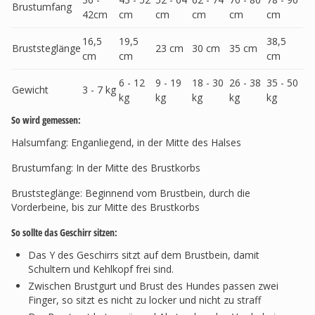
Brustumfang
42cm
cm
cm
cm
cm
cm
16,5
19,5
38,5
Bruststeglänge
23 cm
30 cm
35 cm
cm
cm
cm
6 - 12
9 - 19
18 - 30
26 - 38
35 - 50
Gewicht
3 - 7 kg
kg
kg
kg
kg
kg
So wird gemessen:
Halsumfang: Enganliegend, in der Mitte des Halses
Brustumfang: In der Mitte des Brustkorbs
Bruststeglänge: Beginnend vom Brustbein, durch die
Vorderbeine, bis zur Mitte des Brustkorbs
So sollte das Geschirr sitzen:
Das Y des Geschirrs sitzt auf dem Brustbein, damit
Schultern und Kehlkopf frei sind.
Zwischen Brustgurt und Brust des Hundes passen zwei
Finger, so sitzt es nicht zu locker und nicht zu straff