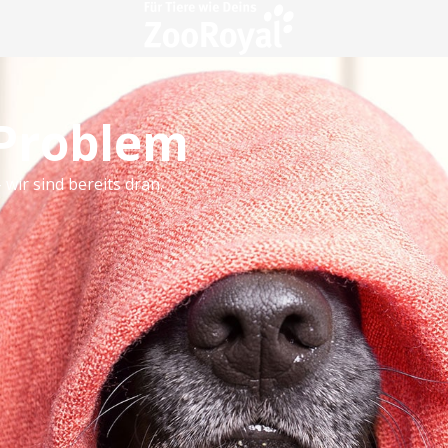
 Problem
 wir sind bereits dran.