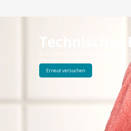
Technisches
Es ist ein technischer Fehler aufgetreten –
Bitte versuchen Sie es später erneut.
Erneut versuchen