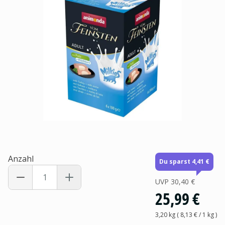
Anzahl
Du sparst 4,41 €
UVP
30,40 €
25,99 €
3,20 kg
(
8,13 €
/ 1
kg
)