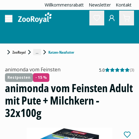
Willkommensrabatt
Newsletter
Kontakt
...
ZooRoyal
Katzen-Nassfutter
animonda vom Feinsten
5.0
(
3
)
Restposten
- 15 %
animonda vom Feinsten Adult
mit Pute + Milchkern -
32x100g