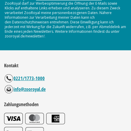
ZooRoyal darf zur Werbeoptimierung die Öffnung der E-Mails sowie
Klicks auf enthaltene Links erheben und analysieren. Zu diesem Zweck
verarbeitet ZooRoyal meine personenbezogenen Daten. Nähere
Informationen zur Verarbeitung meiner Daten kann ich
den Datenschutzhinweisen entnehmen. Diese Einwilligung kann ich
jederzeit mit Wirkung für die Zukunft widerrufen, z.B. per Abmeldelink am
Ende eines jeden Newsletters. Weitere Informationen findest du unter
zooroyal.de/newsletter/.
Kontakt
0221/1773-1000
info@zooroyal.de
Zahlungsmethoden