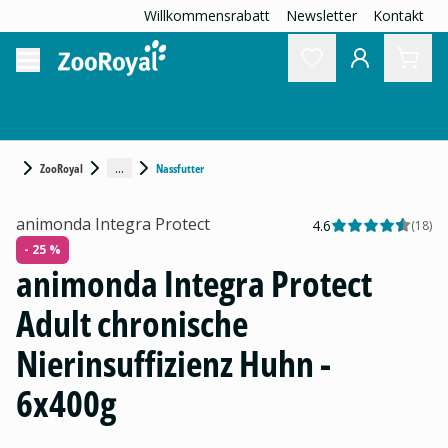
Willkommensrabatt
Newsletter
Kontakt
...
ZooRoyal
Nassfutter
animonda Integra Protect
4.6
(
18
)
- 25 %
animonda Integra Protect
Adult chronische
Nierinsuffizienz Huhn -
6x400g