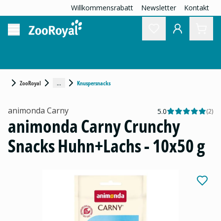
Willkommensrabatt
Newsletter
Kontakt
...
ZooRoyal
Knuspersnacks
animonda Carny
5.0
(
2
)
animonda Carny Crunchy
Snacks Huhn+Lachs - 10x50 g