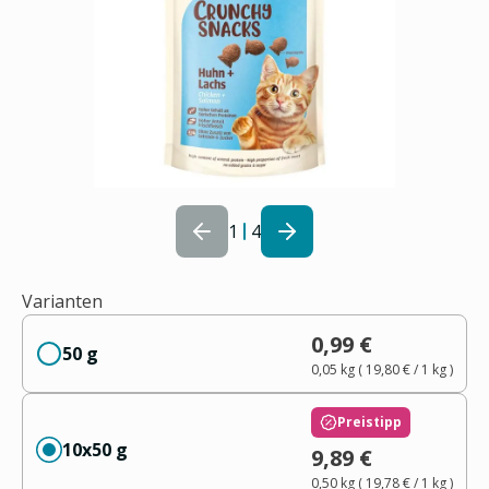
1
4
Varianten
0,99 €
50 g
0,05 kg
(
19,80 €
/ 1
kg
)
Preistipp
10x50 g
9,89 €
0,50 kg
(
19,78 €
/ 1
kg
)