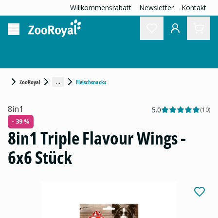
Willkommensrabatt
Newsletter
Kontakt
...
ZooRoyal
Fleischsnacks
8in1
5.0
(
10
)
- 39 %
8in1 Triple Flavour Wings -
6x6 Stück