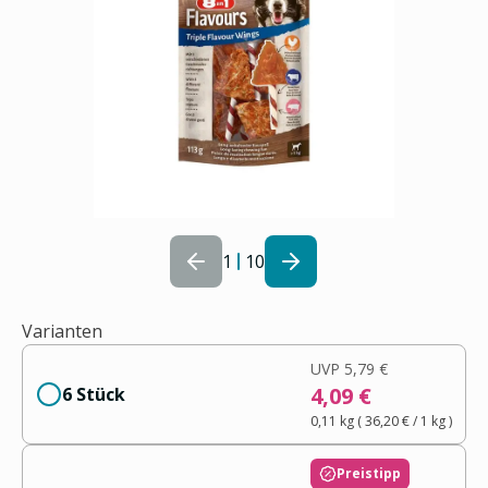
1
10
Varianten
UVP
5,79 €
4,09 €
6 Stück
0,11 kg
(
36,20 €
/ 1
kg
)
Preistipp