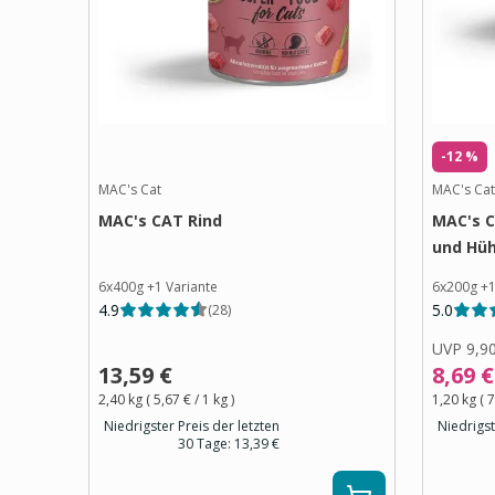
-12 %
MAC's Cat
MAC's Cat
MAC's CAT Rind
MAC's C
und Hü
6x400g
+
1
Variante
6x200g
+
4.9
5.0
(
28
)
UVP
9,9
13,59 €
8,69 €
2,40 kg
(
5,67 €
/ 1
kg
)
1,20 kg
(
7
Niedrigster Preis der letzten
Niedrigst
30 Tage:
13,39 €