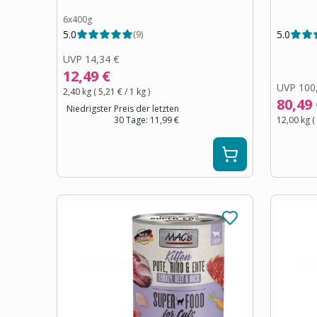
6x400g
5.0
5.0
(
9
)
UVP
14,34 €
12,49 €
UVP
100
2,40 kg
(
5,21 €
/ 1
kg
)
80,49
Niedrigster Preis der letzten
30 Tage:
11,99 €
12,00 kg
(