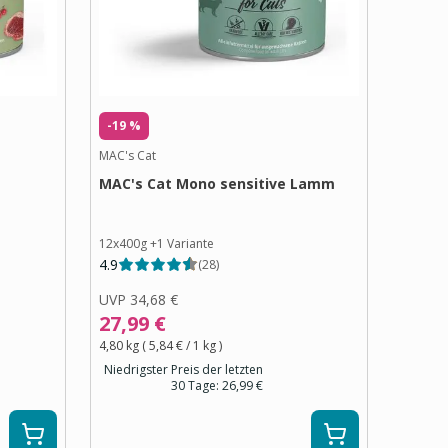
-19 %
MAC's Cat
MAC's Cat Mono sensitive Lamm
12x400g
+
1
Variante
4.9
(
28
)
UVP
34,68 €
27,99 €
4,80 kg
(
5,84 €
/ 1
kg
)
Niedrigster Preis der letzten
30 Tage:
26,99 €