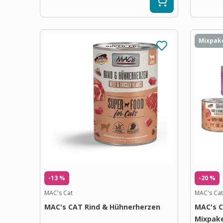
Mixpak
-13 %
-20 %
MAC's Cat
MAC's Cat
MAC's CAT Rind & Hühnerherzen
MAC's C
Mixpake