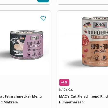
-6 %
MAC's Cat
Cat Feinschmecker Menü
MAC's Cat Fleischmenü Rind
nd Makrele
Hühnerherzen