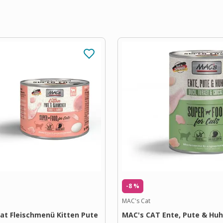
-8 %
MAC's Cat
at Fleischmenü Kitten Pute
MAC's CAT Ente, Pute & Hu