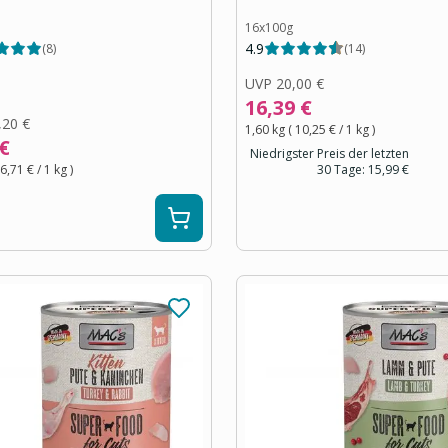
16x100g
4.9
(
8
)
(
14
)
UVP
20,00 €
16,39 €
,20 €
1,60 kg
(
10,25 €
/ 1
kg
)
 €
Niedrigster Preis der letzten
6,71 €
/ 1
kg
)
30 Tage:
15,99 €