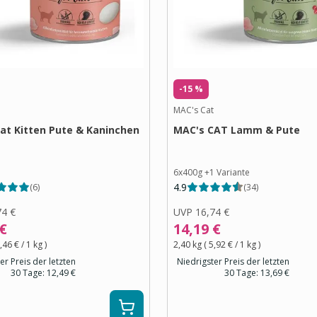
-15 %
MAC's Cat
at Kitten Pute & Kaninchen
MAC's CAT Lamm & Pute
6x400g
+
1
Variante
4.9
(
6
)
(
34
)
74 €
UVP
16,74 €
 €
14,19 €
,46 €
/ 1
kg
)
2,40 kg
(
5,92 €
/ 1
kg
)
er Preis der letzten
Niedrigster Preis der letzten
30 Tage:
12,49 €
30 Tage:
13,69 €