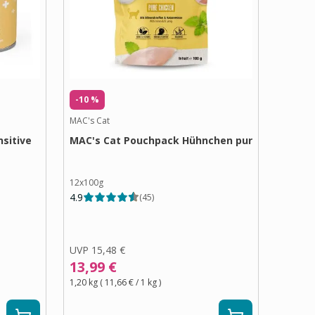
-10 %
MAC's Cat
sitive
MAC's Cat Pouchpack Hühnchen pur
12x100g
4.9
(
45
)
UVP
15,48 €
13,99 €
1,20 kg
(
11,66 €
/ 1
kg
)