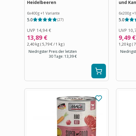
Heidelbeeren
und Ka
6x400g
+
1
Variante
6x200g
+
5.0
5.0
(
27
)
UVP
14,94 €
UVP
10,
13,89 €
9,49 €
2,40 kg
(
5,79 €
/ 1
kg
)
1,20 kg
(
7
Niedrigster Preis der letzten
Niedrigst
30 Tage:
13,39 €