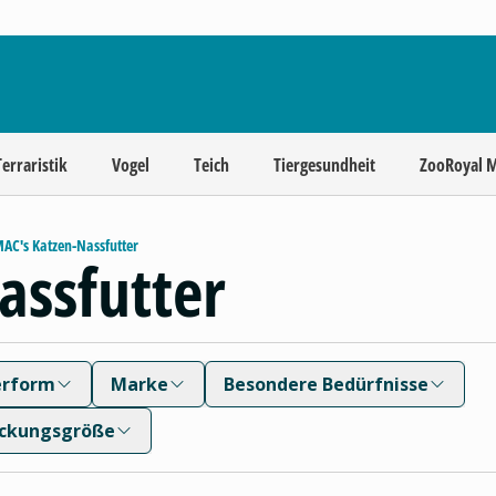
Terraristik
Vogel
Teich
Tiergesundheit
ZooRoyal 
AC's Katzen-Nassfutter
assfutter
erform
Marke
Besondere Bedürfnisse
ckungsgröße