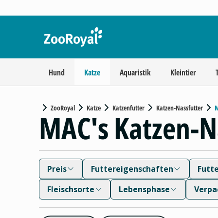
Hund
Katze
Aquaristik
Kleintier
ZooRoyal
Katze
Katzenfutter
Katzen-Nassfutter
M
MAC's Katzen-N
Preis
Futtereigenschaften
Futt
Fleischsorte
Lebensphase
Verpa