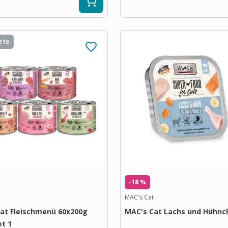
ete
-18 %
MAC's Cat
at Fleischmenü 60x200g
MAC's Cat Lachs und Hühnc
t 1