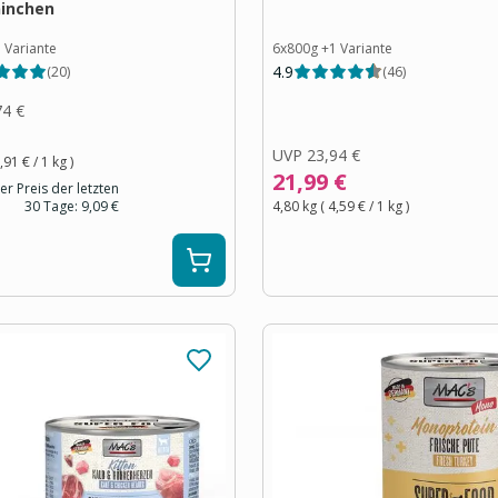
ninchen
1
Variante
6x800g
+
1
Variante
4.9
(
20
)
(
46
)
74 €
UVP
23,94 €
,91 €
/ 1
kg
)
21,99 €
er Preis der letzten
30 Tage:
9,09 €
4,80 kg
(
4,59 €
/ 1
kg
)