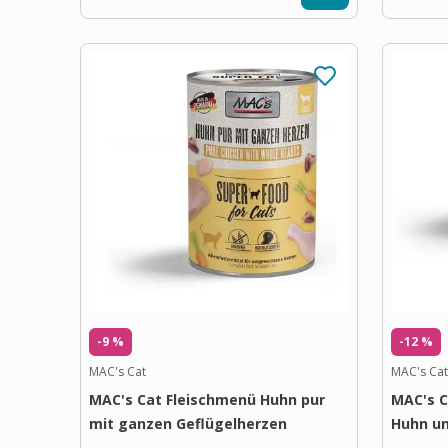
-9 %
-12 %
MAC's Cat
MAC's Cat
MAC's Cat Fleischmenü Huhn pur
MAC's 
mit ganzen Geflügelherzen
Huhn u