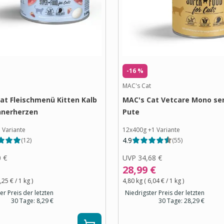
-16 %
MAC's Cat
at Fleischmenü Kitten Kalb
MAC's Cat Vetcare Mono sen
hnerherzen
Pute
1
Variante
12x400g
+
1
Variante
4.9
(
12
)
(
55
)
0 €
UVP
34,68 €
28,99 €
,25 €
/ 1
kg
)
4,80 kg
(
6,04 €
/ 1
kg
)
er Preis der letzten
Niedrigster Preis der letzten
30 Tage:
8,29 €
30 Tage:
28,29 €