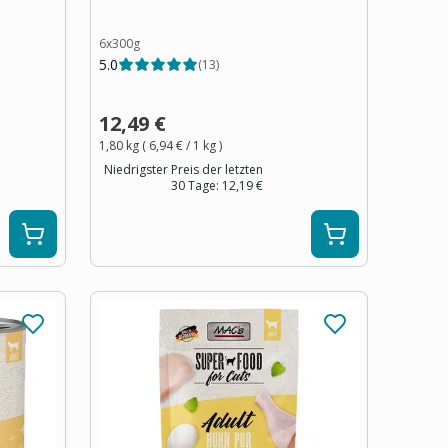
6x300g
5.0
(
13
)
12,49 €
1,80 kg
(
6,94 €
/ 1
kg
)
Niedrigster Preis der letzten
30 Tage:
12,19 €