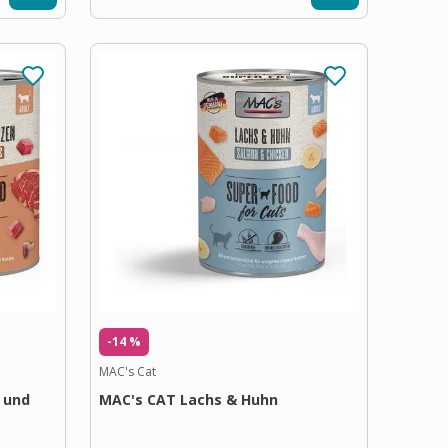
-14 %
MAC's Cat
 und
MAC's CAT Lachs & Huhn