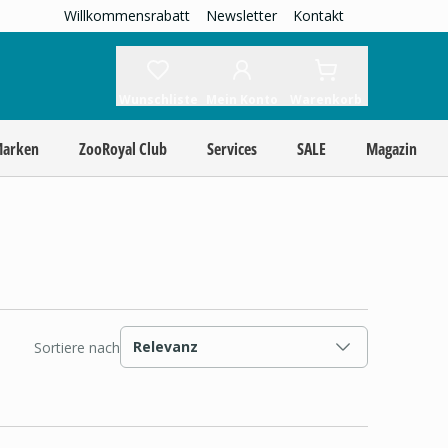
Willkommensrabatt
Newsletter
Kontakt
Wunschliste
Mein Konto
Warenkorb
Marken
ZooRoyal Club
Services
SALE
Magazin
Relevanz
Sortiere nach