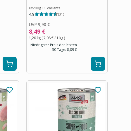
6x200g
+
1
Variante
4.9
(
31
)
UVP
9,90 €
8,49 €
1,20 kg
(
7,08 €
/ 1
kg
)
Niedrigster Preis der letzten
30 Tage:
8,09 €