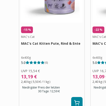
-15 %
-22 %
MAC's Cat
MAC's Cat
MAC's Cat Kitten Pute, Rind & Ente
MAC's C
6x400g
6x400g
5.0
5.0
(
6
)
UVP
15,54 €
UVP
16,
13,19 €
13,09
2,40 kg
(
5,50 €
/ 1
kg
)
2,40 kg
(
5
Niedrigster Preis der letzten
Niedrigst
30 Tage:
12,59 €