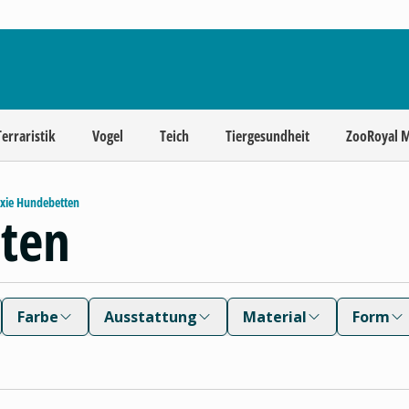
Terraristik
Vogel
Teich
Tiergesundheit
ZooRoyal 
ixie Hundebetten
tten
Farbe
Ausstattung
Material
Form