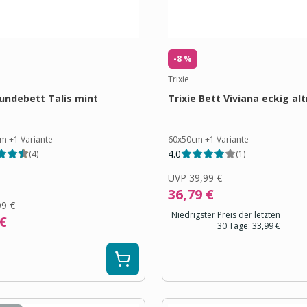
-8 %
Trixie
Hundebett Talis mint
Trixie Bett Viviana eckig al
cm
+
1
Variante
60x50cm
+
1
Variante
4.0
(
4
)
(
1
)
UVP
39,99 €
36,79 €
99 €
Niedrigster Preis der letzten
 €
30 Tage:
33,99 €