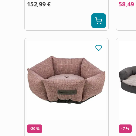
152,99 €
58,49
-20 %
-7 %