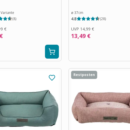
Variante
ø 37cm
4.8
(
8
)
(
28
)
99 €
UVP
14,99 €
 €
13,49 €
Restposten