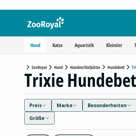
Hund
Katze
Aquaristik
Kleintier
ZooRoyal
Hund
Hundeschlafplätze
Hundebett
Tr
Trixie Hundebe
Preis
Marke
Besonderheiten
Größe