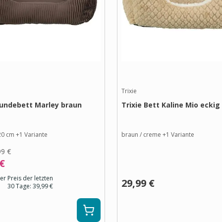
Trixie
Hundebett Marley braun
Trixie Bett Kaline Mio eckig
 20 cm
+
1
Variante
braun / creme
+
1
Variante
99 €
 €
er Preis der letzten
29,99 €
30 Tage:
39,99 €