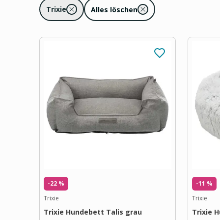
Trixie
Alles löschen
-22 %
-11 %
Trixie
Trixie
Trixie Hundebett Talis grau
Trixie 