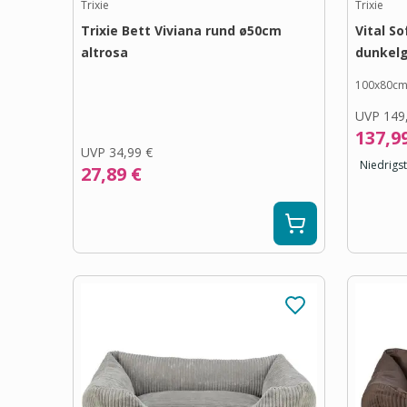
Trixie
Trixie
Trixie Bett Viviana rund ø50cm
Vital So
altrosa
dunkelg
100x80c
UVP
149
137,9
UVP
34,99 €
Niedrigst
27,89 €