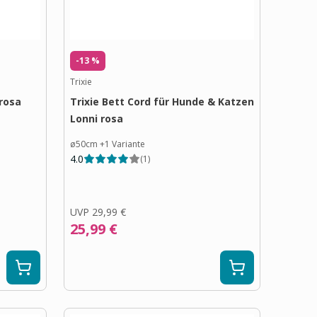
-13 %
Trixie
trosa
Trixie Bett Cord für Hunde & Katzen
Lonni rosa
ø50cm
+
1
Variante
4.0
(
1
)
UVP
29,99 €
25,99 €