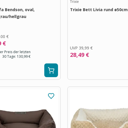
Trixie
fa Bendson, oval,
Trixie Bett Livia rund ø50c
rau/hellgrau
m
,00 €
9 €
UVP
39,99 €
er Preis der letzten
28,49 €
30 Tage:
130,99 €