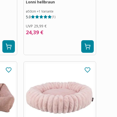
Lonni hellbraun
ø50cm
+
1
Variante
5.0
(
1
)
UVP
29,99 €
24,39 €