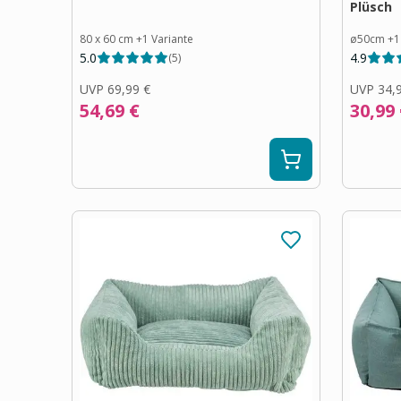
Plüsch
80 x 60 cm
+
1
Variante
ø50cm
+
1
5.0
4.9
(
5
)
UVP
69,99 €
UVP
34,
54,69 €
30,99