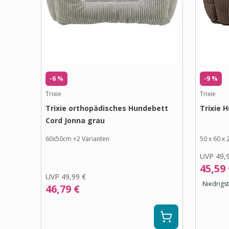
-6 %
-9 %
Trixie
Trixie
Trixie orthopädisches Hundebett
Trixie 
Cord Jonna grau
60x50cm
+
2
Varianten
50 x 60 x
UVP
49,
45,59
UVP
49,99 €
Niedrigst
46,79 €