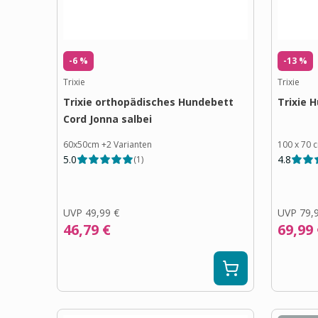
-6 %
-13 %
Trixie
Trixie
Trixie orthopädisches Hundebett
Trixie 
Cord Jonna salbei
60x50cm
+
2
Varianten
100 x 70 
5.0
4.8
(
1
)
UVP
49,99 €
UVP
79,
46,79 €
69,99