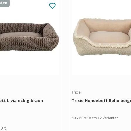
sten
Trixie
ett Livia eckig braun
Trixie Hundebett Boho beig
50 x 60 x 18 cm
+
2
Varianten
99 €