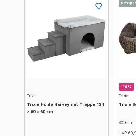
Restpo
-16 %
Trixie
Trixie
Trixie Höhle Harvey mit Treppe 154
Trixie B
× 60 × 60 cm
80×60cm
UVP
69,