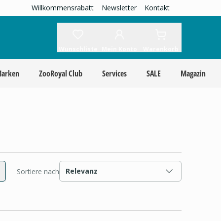
Willkommensrabatt
Newsletter
Kontakt
Wunschliste
Mein Konto
Warenkorb
Marken
ZooRoyal Club
Services
SALE
Magazin
Relevanz
Sortiere nach