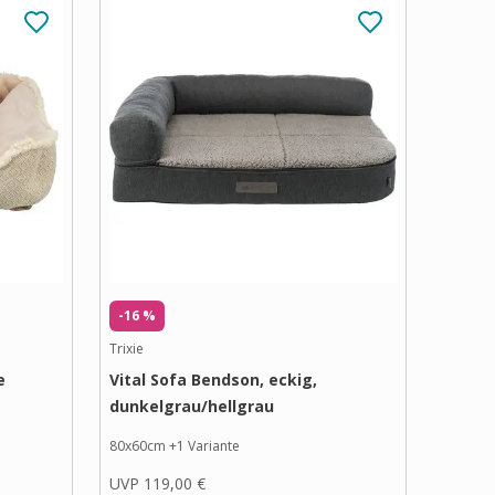
-16 %
Trixie
e
Vital Sofa Bendson, eckig,
dunkelgrau/hellgrau
80x60cm
+
1
Variante
UVP
119,00 €