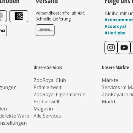
thoden
Versand
Folge uns 
Versandkostenfrei ab 49€
Bleibe mit u
Schnelle Lieferung
#zoosamme
#zooroyal
#tierliebe
Unsere Services
Unsere Märkte
ZooRoyal Club
Märkte
ngungen
Prämienwelt
Services im M
ZooRoyal Eigenmarken
ZooRoyal in 
Probierwelt
Markt
den
Magazin
defekte Ware
Alle Services
instellungen