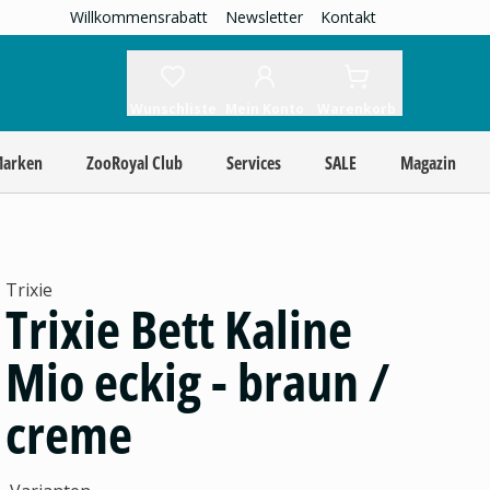
Willkommensrabatt
Newsletter
Kontakt
Wunschliste
Mein Konto
Warenkorb
Marken
ZooRoyal Club
Services
SALE
Magazin
Trixie
Trixie Bett Kaline
Mio eckig - braun /
creme