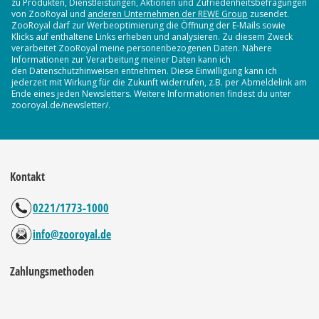
zu Produkten, Dienstleistungen, Aktionen und Zufriedenheitsbefragungen
von ZooRoyal und
anderen Unternehmen der REWE Group
zusendet.
ZooRoyal darf zur Werbeoptimierung die Öffnung der E-Mails sowie
Klicks auf enthaltene Links erheben und analysieren. Zu diesem Zweck
verarbeitet ZooRoyal meine personenbezogenen Daten. Nähere
Informationen zur Verarbeitung meiner Daten kann ich
den Datenschutzhinweisen entnehmen. Diese Einwilligung kann ich
jederzeit mit Wirkung für die Zukunft widerrufen, z.B. per Abmeldelink am
Ende eines jeden Newsletters. Weitere Informationen findest du unter
zooroyal.de/newsletter/.
Kontakt
0221/1773-1000
info@zooroyal.de
Zahlungsmethoden