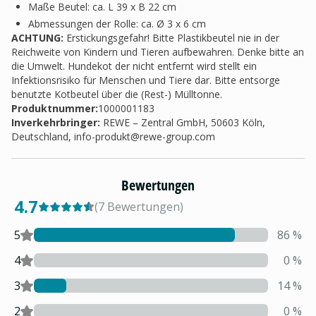
Maße Beutel: ca. L 39 x B 22 cm
Abmessungen der Rolle: ca. Ø 3 x 6 cm
ACHTUNG:
Erstickungsgefahr! Bitte Plastikbeutel nie in der
Reichweite von Kindern und Tieren aufbewahren. Denke bitte an
die Umwelt. Hundekot der nicht entfernt wird stellt ein
Infektionsrisiko für Menschen und Tiere dar. Bitte entsorge
benutzte Kotbeutel über die (Rest-) Mülltonne.
Produktnummer:
1000001183
Inverkehrbringer
:
REWE – Zentral GmbH, 50603 Köln,
Deutschland,
info-produkt@rewe-group.com
Bewertungen
4.7
(
7
Bewertungen
)
5
86
%
4
0
%
3
14
%
2
0
%