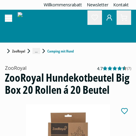
Willkommensrabatt
Newsletter
Kontakt
...
ZooRoyal
Camping mit Hund
ZooRoyal
4.7
(
7
)
ZooRoyal Hundekotbeutel Big
Box 20 Rollen á 20 Beutel