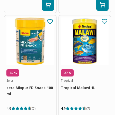
-39 %
-27 %
Sera
Tropical
sera Mixpur FD Snack 100
Tropical Malawi 1L
ml
4.9
4.9
(
7
)
(
7
)