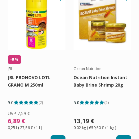
-9 %
JBL
Ocean Nutrition
JBL PRONOVO LOTL
Ocean Nutrition Instant
GRANO M 250ml
Baby Brine Shrimp 20g
5.0
5.0
(
2
)
(
2
)
UVP
7,59 €
6,89 €
13,19 €
0,25 l
(
27,56 €
/ 1
l
)
0,02 kg
(
659,50 €
/ 1
kg
)