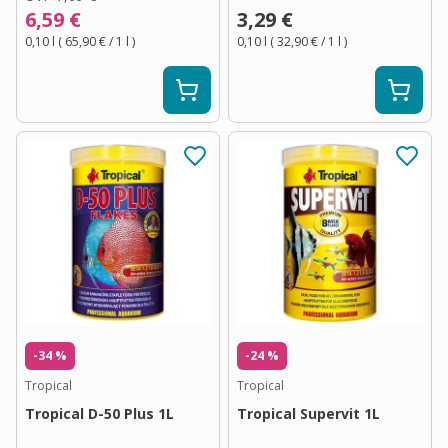
6,59 €
3,29 €
0,10 l
(
65,90 €
/ 1
l
)
0,10 l
(
32,90 €
/ 1
l
)
-34 %
-24 %
Tropical
Tropical
Tropical D-50 Plus 1L
Tropical Supervit 1L