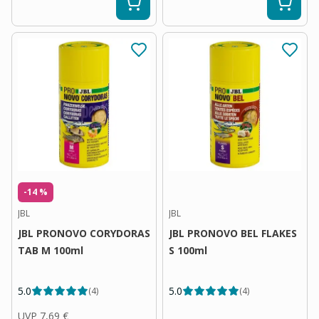
-14 %
JBL
JBL
JBL PRONOVO CORYDORAS
JBL PRONOVO BEL FLAKES
TAB M 100ml
S 100ml
5.0
5.0
(
4
)
(
4
)
UVP
7,69 €