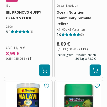
JBL
Ocean Nutrition
JBL PRONOVO GUPPY
Ocean Nutrition
GRANO S CLICK
Community Formula
Pellets
250ml
XS 100g
+
2
Varianten
5.0
(
3
)
5.0
(
3
)
8,09 €
UVP
11,19 €
0,10 kg
(
80,90 €
/ 1
kg
)
8,99 €
Niedrigster Preis der letzten
0,25 l
(
35,96 €
/ 1
l
)
30 Tage:
7,89 €