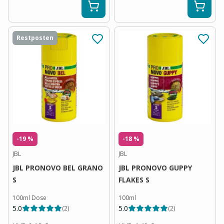
Restposten
-19 %
-18 %
JBL
JBL
JBL PRONOVO BEL GRANO
JBL PRONOVO GUPPY
S
FLAKES S
100ml Dose
100ml
5.0
5.0
(
2
)
(
2
)