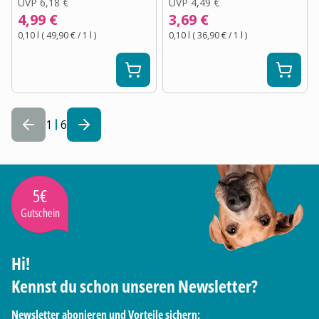
UVP
6,18 €
UVP
4,49 €
4,99 €
3,69 €
0,10 l
(
49,90 €
/ 1
l
)
0,10 l
(
36,90 €
/ 1
l
)
1
6
5€
Gutschein
Hi!
Kennst du schon unseren Newsletter?
Newsletter abonieren und Vorteile sichern: