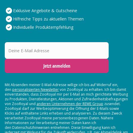
Exklusive Angebote & Gutscheine
Hilfreiche Tipps zu aktuellen Themen
Individuelle Produktempfehlung
Deine E-Mail Adresse
Jetzt anmelden
Mit Absenden meiner E-Mail-Adresse willige ich bis auf Widerruf ein,
den
personalisierten Newsletter
von ZooRoyal zu erhalten. Ich bin damit
einverstanden, dass ZooRoyal mir per E-Mail an mich gerichtete Werbung
zu Produkten, Dienstleistungen, Aktionen und Zufriedenheitsbefragungen
von ZooRoyal und
anderen Unternehmen der REWE Group
zusendet.
ZooRoyal darf zur Werbeoptimierung die Öffnung der E-Mails sowie
Klicks auf enthaltene Links erheben und analysieren. Zu diesem Zweck
verarbeitet ZooRoyal meine personenbezogenen Daten. Nähere
Informationen zur Verarbeitung meiner Daten kann ich
den Datenschutzhinweisen entnehmen. Diese Einwilligung kann ich
jederzeit mit Wirkung für die Zukunft widerrufen, z.B. per Abmeldelink am