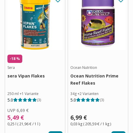
-18 %
Sera
Ocean Nutrition
sera Vipan Flakes
Ocean Nutrition Prime
Reef Flakes
250 ml
+
1
Variante
34g
+
2
Varianten
5.0
5.0
(
3
)
(
3
)
UVP
6,69 €
5,49 €
6,99 €
0,25 l
(
21,96 €
/ 1
l
)
0,03 kg
(
205,59 €
/ 1
kg
)