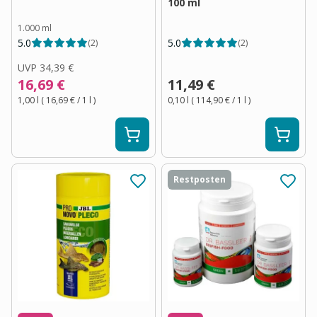
100 ml
1.000 ml
5.0
5.0
(
2
)
(
2
)
UVP
34,39 €
16,69 €
11,49 €
1,00 l
(
16,69 €
/ 1
l
)
0,10 l
(
114,90 €
/ 1
l
)
Restposten