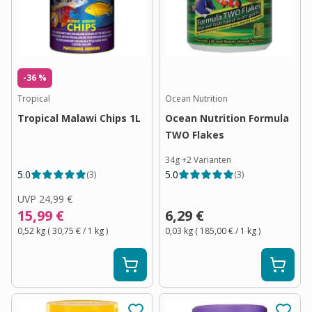
-36 %
Tropical
Ocean Nutrition
Tropical Malawi Chips 1L
Ocean Nutrition Formula
TWO Flakes
34g
+
2
Varianten
5.0
5.0
(
3
)
(
3
)
UVP
24,99 €
15,99 €
6,29 €
0,52 kg
(
30,75 €
/ 1
kg
)
0,03 kg
(
185,00 €
/ 1
kg
)