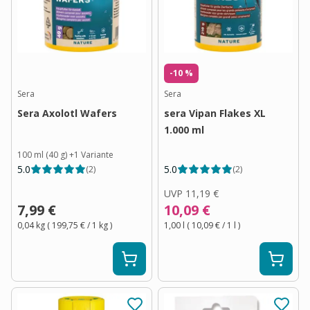
-10 %
Sera
Sera
Sera Axolotl Wafers
sera Vipan Flakes XL
1.000 ml
100 ml (40 g)
+
1
Variante
5.0
5.0
(
2
)
(
2
)
UVP
11,19 €
7,99 €
10,09 €
0,04 kg
(
199,75 €
/ 1
kg
)
1,00 l
(
10,09 €
/ 1
l
)