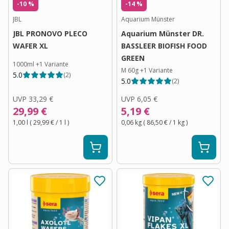
-10 %
-14 %
JBL
Aquarium Münster
JBL PRONOVO PLECO
Aquarium Münster DR.
WAFER XL
BASSLEER BIOFISH FOOD
GREEN
1000ml
+
1
Variante
M 60g
+
1
Variante
5.0
(
2
)
5.0
(
2
)
UVP
33,29 €
UVP
6,05 €
29,99 €
5,19 €
1,00 l
(
29,99 €
/ 1
l
)
0,06 kg
(
86,50 €
/ 1
kg
)