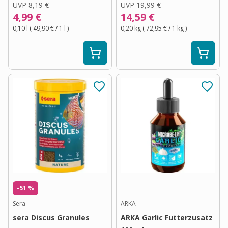
UVP
8,19 €
UVP
19,99 €
4,99 €
14,59 €
0,10 l
(
49,90 €
/ 1
l
)
0,20 kg
(
72,95 €
/ 1
kg
)
-51 %
Sera
ARKA
sera Discus Granules
ARKA Garlic Futterzusatz