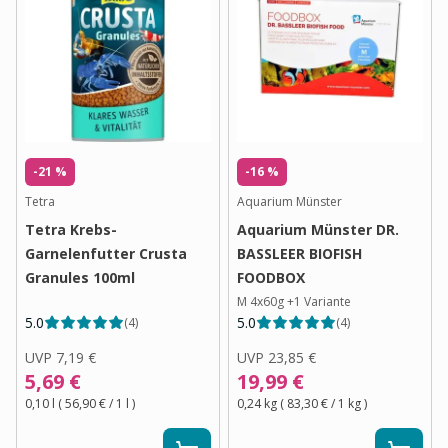
-21 %
-16 %
Tetra
Aquarium Münster
Tetra Krebs-
Aquarium Münster DR.
Garnelenfutter Crusta
BASSLEER BIOFISH
Granules 100ml
FOODBOX
M 4x60g
+
1
Variante
5.0
5.0
(
4
)
(
4
)
UVP
7,19 €
UVP
23,85 €
5,69 €
19,99 €
0,10 l
(
56,90 €
/ 1
l
)
0,24 kg
(
83,30 €
/ 1
kg
)