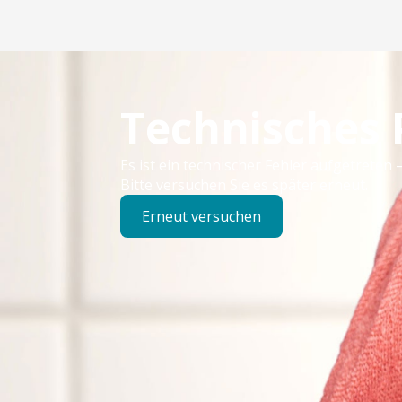
Technisches
Es ist ein technischer Fehler aufgetreten –
Bitte versuchen Sie es später erneut.
Erneut versuchen