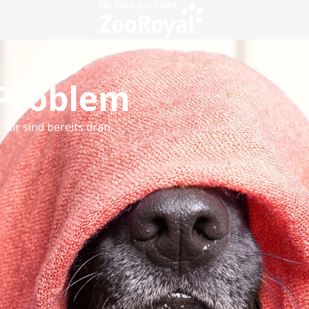
 Problem
 wir sind bereits dran.