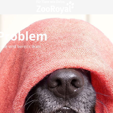
 Problem
 wir sind bereits dran.