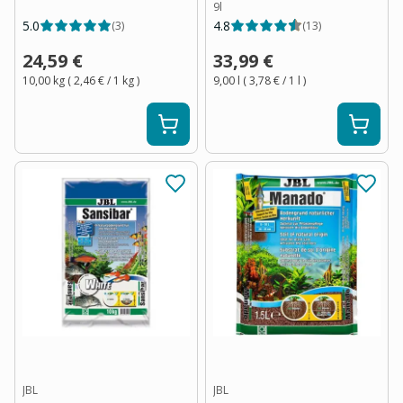
9l
5.0
4.8
(
3
)
(
13
)
24,59 €
33,99 €
10,00 kg
(
2,46 €
/ 1
kg
)
9,00 l
(
3,78 €
/ 1
l
)
JBL
JBL