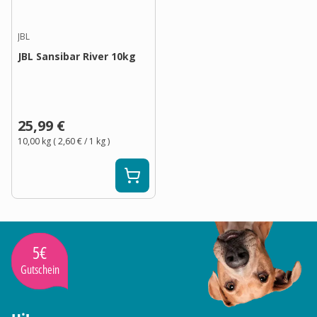
JBL
JBL Sansibar River 10kg
25,99 €
10,00 kg
(
2,60 €
/ 1
kg
)
5€
Gutschein