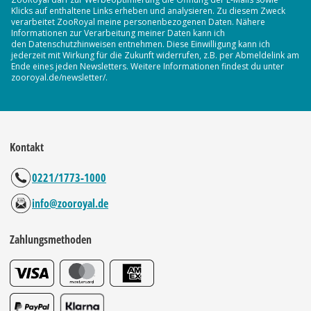
Klicks auf enthaltene Links erheben und analysieren. Zu diesem Zweck
verarbeitet ZooRoyal meine personenbezogenen Daten. Nähere
Informationen zur Verarbeitung meiner Daten kann ich
den Datenschutzhinweisen entnehmen. Diese Einwilligung kann ich
jederzeit mit Wirkung für die Zukunft widerrufen, z.B. per Abmeldelink am
Ende eines jeden Newsletters. Weitere Informationen findest du unter
zooroyal.de/newsletter/.
Kontakt
0221/1773-1000
info@zooroyal.de
Zahlungsmethoden