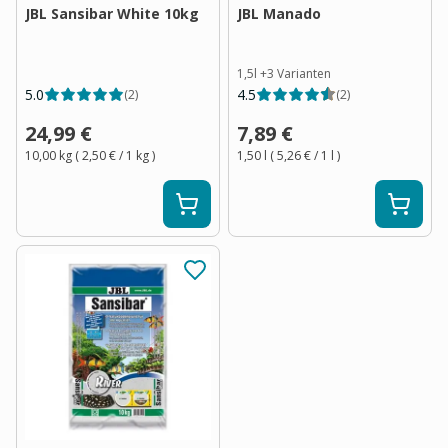
JBL Sansibar White 10kg
JBL Manado
1,5l
+
3
Varianten
5.0
4.5
(
2
)
(
2
)
24,99 €
7,89 €
10,00 kg
(
2,50 €
/ 1
kg
)
1,50 l
(
5,26 €
/ 1
l
)