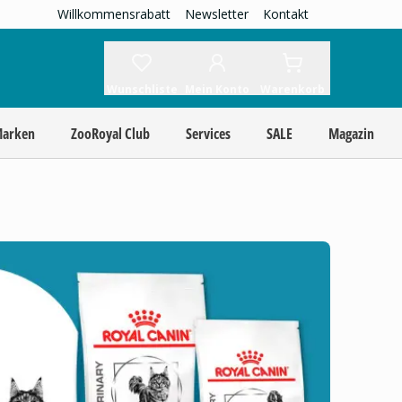
Willkommensrabatt
Newsletter
Kontakt
Wunschliste
Mein Konto
Warenkorb
Marken
ZooRoyal Club
Services
SALE
Magazin