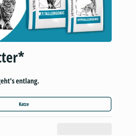
tter*
eht's entlang.
Katze