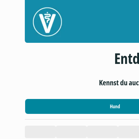
Entd
Kennst du au
Hund
product.loading-products