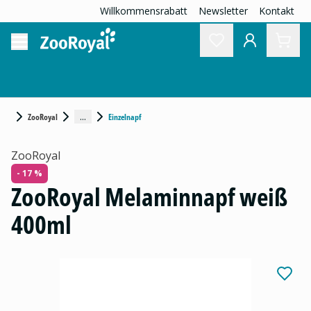
Willkommensrabatt
Newsletter
Kontakt
...
ZooRoyal
Einzelnapf
ZooRoyal
- 17 %
ZooRoyal Melaminnapf weiß
400ml