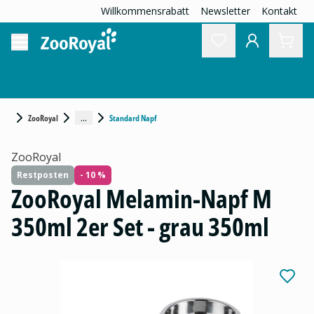
Willkommensrabatt
Newsletter
Kontakt
...
ZooRoyal
Standard Napf
ZooRoyal
Restposten
- 10 %
ZooRoyal Melamin-Napf M
350ml 2er Set - grau 350ml