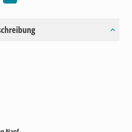
schreibung
en Napf