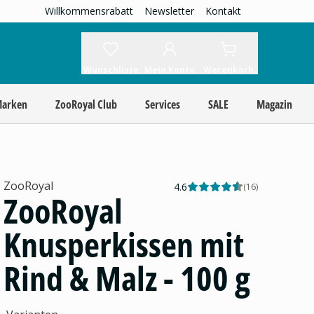
Willkommensrabatt
Newsletter
Kontakt
Wunschliste
Mein Konto
Warenkorb
Marken
ZooRoyal Club
Services
SALE
Magazin
ZooRoyal
4.6
(
16
)
ZooRoyal
Knusperkissen mit
Rind & Malz - 100 g