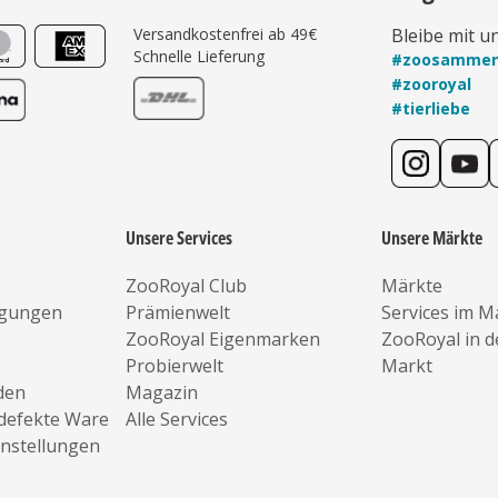
Versandkostenfrei ab 49€
Bleibe mit u
Schnelle Lieferung
#zoosamme
#zooroyal
#tierliebe
Unsere Services
Unsere Märkte
ZooRoyal Club
Märkte
ngungen
Prämienwelt
Services im M
ZooRoyal Eigenmarken
ZooRoyal in 
Probierwelt
Markt
den
Magazin
defekte Ware
Alle Services
instellungen