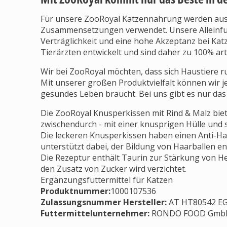
Für unsere ZooRoyal Katzennahrung werden auss
Zusammensetzungen verwendet. Unsere Alleinfut
Verträglichkeit und eine hohe Akzeptanz bei Ka
Tierärzten entwickelt und sind daher zu 100% art
Wir bei ZooRoyal möchten, dass sich Haustiere 
Mit unserer großen Produktvielfalt können wir je
gesundes Leben braucht. Bei uns gibt es nur das 
Die ZooRoyal Knusperkissen mit Rind & Malz biet
zwischendurch - mit einer knusprigen Hülle und 
Die leckeren Knusperkissen haben einen Anti-Hair
unterstützt dabei, der Bildung von Haarballen e
Die Rezeptur enthält Taurin zur Stärkung von Her
den Zusatz von Zucker wird verzichtet.
Ergänzungsfuttermittel für Katzen
Produktnummer:
1000107536
Zulassungsnummer Hersteller
:
AT HT80542 E
Futtermittelunternehmer
:
RONDO FOOD GmbH &