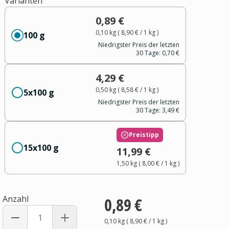
Varianten
0,89 €
0,10 kg
(
8,90 €
/ 1
kg
)
100 g
Niedrigster Preis der letzten
30 Tage:
0,70 €
4,29 €
0,50 kg
(
8,58 €
/ 1
kg
)
5x100 g
Niedrigster Preis der letzten
30 Tage:
3,49 €
Preistipp
15x100 g
11,99 €
1,50 kg
(
8,00 €
/ 1
kg
)
Anzahl
0,89 €
0,10 kg
(
8,90 €
/ 1
kg
)