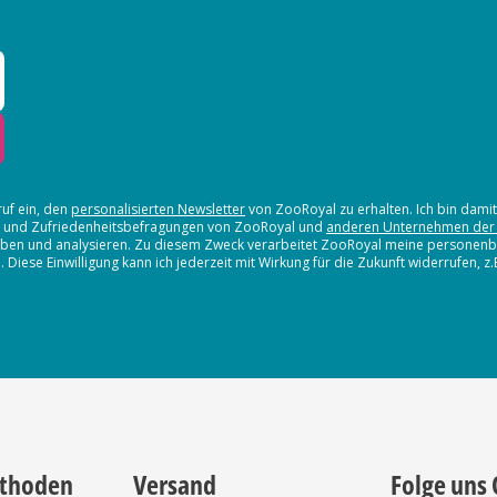
ruf ein, den
personalisierten Newsletter
von ZooRoyal zu erhalten. Ich bin dami
en und Zufriedenheitsbefragungen von ZooRoyal und
anderen Unternehmen der
erheben und analysieren. Zu diesem Zweck verarbeitet ZooRoyal meine persone
iese Einwilligung kann ich jederzeit mit Wirkung für die Zukunft widerrufen, z
thoden
Versand
Folge uns 