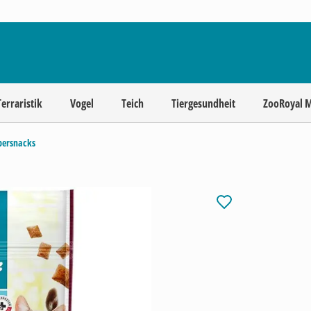
Terraristik
Vogel
Teich
Tiergesundheit
ZooRoyal 
persnacks