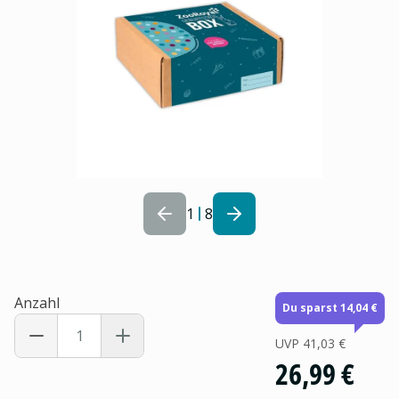
1
8
Anzahl
Du sparst 14,04 €
UVP
41,03 €
26,99 €