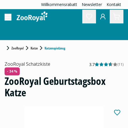
Willkommensrabatt
Newsletter
Kontakt
ZooRoyal
Katze
Katzenspielzeug
ZooRoyal Schatzkiste
3.7
(
11
)
- 34 %
ZooRoyal Geburtstagsbox
Katze