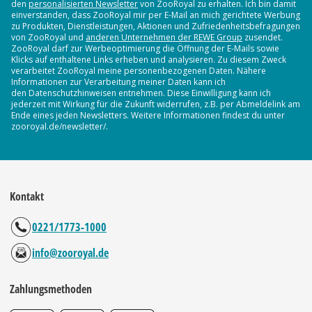
den
personalisierten Newsletter
von ZooRoyal zu erhalten. Ich bin damit
einverstanden, dass ZooRoyal mir per E-Mail an mich gerichtete Werbung
zu Produkten, Dienstleistungen, Aktionen und Zufriedenheitsbefragungen
von ZooRoyal und
anderen Unternehmen der REWE Group
zusendet.
ZooRoyal darf zur Werbeoptimierung die Öffnung der E-Mails sowie
Klicks auf enthaltene Links erheben und analysieren. Zu diesem Zweck
verarbeitet ZooRoyal meine personenbezogenen Daten. Nähere
Informationen zur Verarbeitung meiner Daten kann ich
den Datenschutzhinweisen entnehmen. Diese Einwilligung kann ich
jederzeit mit Wirkung für die Zukunft widerrufen, z.B. per Abmeldelink am
Ende eines jeden Newsletters. Weitere Informationen findest du unter
zooroyal.de/newsletter/.
Kontakt
0221/1773-1000
info@zooroyal.de
Zahlungsmethoden