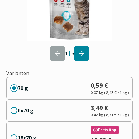
1
5
Varianten
0,59 €
70 g
0,07 kg
(
8,43 €
/ 1
kg
)
3,49 €
6x70 g
0,42 kg
(
8,31 €
/ 1
kg
)
Preistipp
18x70 g