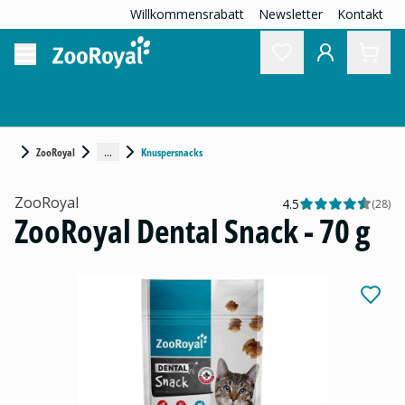
Willkommensrabatt
Newsletter
Kontakt
...
ZooRoyal
Knuspersnacks
ZooRoyal
4.5
(
28
)
ZooRoyal Dental Snack - 70 g