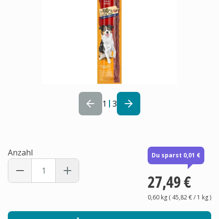
1
3
Anzahl
Du sparst 0,01 €
27,49 €
0,60 kg
(
45,82 €
/ 1
kg
)