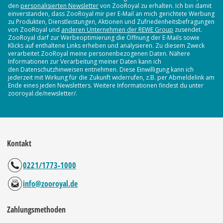
den
personalisierten Newsletter
von ZooRoyal zu erhalten. Ich bin damit
einverstanden, dass ZooRoyal mir per E-Mail an mich gerichtete Werbung
zu Produkten, Dienstleistungen, Aktionen und Zufriedenheitsbefragungen
von ZooRoyal und
anderen Unternehmen der REWE Group
zusendet.
ZooRoyal darf zur Werbeoptimierung die Öffnung der E-Mails sowie
Klicks auf enthaltene Links erheben und analysieren. Zu diesem Zweck
verarbeitet ZooRoyal meine personenbezogenen Daten. Nähere
Informationen zur Verarbeitung meiner Daten kann ich
den Datenschutzhinweisen entnehmen. Diese Einwilligung kann ich
jederzeit mit Wirkung für die Zukunft widerrufen, z.B. per Abmeldelink am
Ende eines jeden Newsletters. Weitere Informationen findest du unter
zooroyal.de/newsletter/.
Kontakt
0221/1773-1000
info@zooroyal.de
Zahlungsmethoden