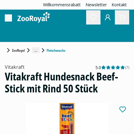
Willkommensrabatt
Newsletter
Kontakt
...
ZooRoyal
Fleischsnacks
Vitakraft
5.0
(
7
)
Vitakraft Hundesnack Beef-
Stick mit Rind 50 Stück