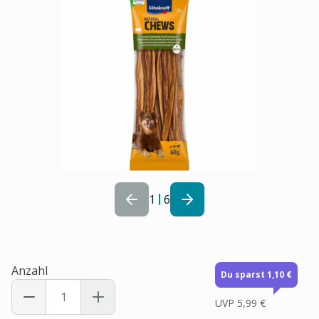
1
6
Anzahl
Du sparst 1,10 €
UVP
5,99 €