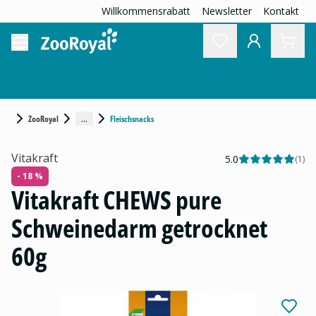
Willkommensrabatt
Newsletter
Kontakt
...
ZooRoyal
Fleischsnacks
Vitakraft
5.0
(
1
)
- 18 %
Vitakraft CHEWS pure
Schweinedarm getrocknet
60g