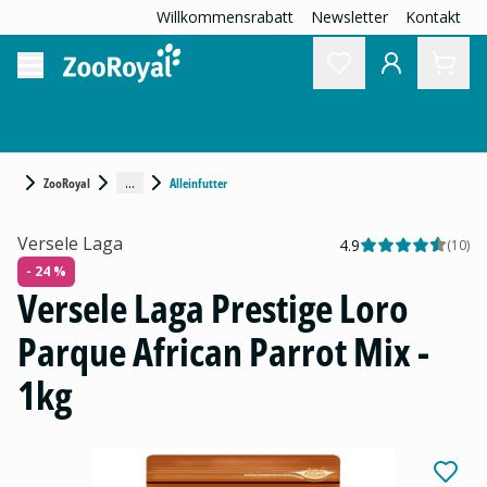
Willkommensrabatt
Newsletter
Kontakt
...
ZooRoyal
Alleinfutter
Versele Laga
4.9
(
10
)
- 24 %
Versele Laga Prestige Loro
Parque African Parrot Mix -
1kg