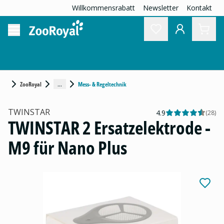
Willkommensrabatt
Newsletter
Kontakt
...
ZooRoyal
Mess- & Regeltechnik
TWINSTAR
4.9
(
28
)
TWINSTAR 2 Ersatzelektrode -
M9 für Nano Plus