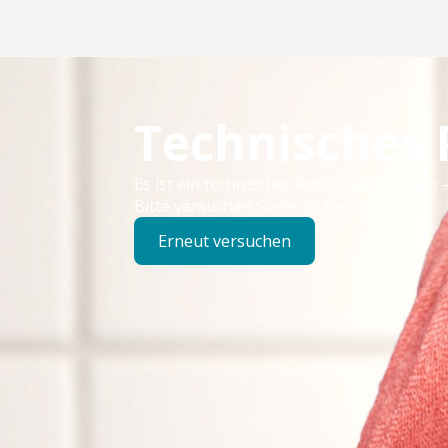
Technisches
Es ist ein technischer Fehler aufgetreten –
Bitte versuchen Sie es später erneut.
Erneut versuchen