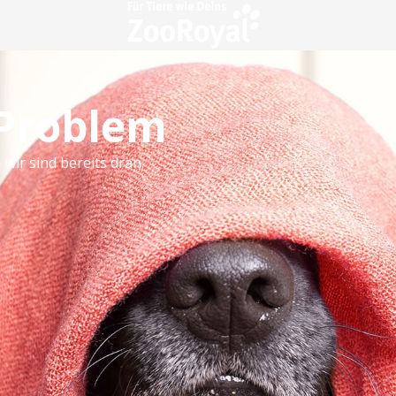
 Problem
 wir sind bereits dran.