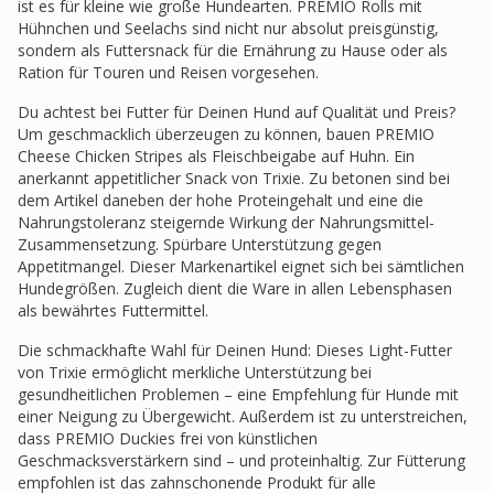
ist es für kleine wie große Hundearten. PREMIO Rolls mit
Hühnchen und Seelachs sind nicht nur absolut preisgünstig,
sondern als Futtersnack für die Ernährung zu Hause oder als
Ration für Touren und Reisen vorgesehen.
Du achtest bei Futter für Deinen Hund auf Qualität und Preis?
Um geschmacklich überzeugen zu können, bauen PREMIO
Cheese Chicken Stripes als Fleischbeigabe auf Huhn. Ein
anerkannt appetitlicher Snack von Trixie. Zu betonen sind bei
dem Artikel daneben der hohe Proteingehalt und eine die
Nahrungstoleranz steigernde Wirkung der Nahrungsmittel-
Zusammensetzung. Spürbare Unterstützung gegen
Appetitmangel. Dieser Markenartikel eignet sich bei sämtlichen
Hundegrößen. Zugleich dient die Ware in allen Lebensphasen
als bewährtes Futtermittel.
Die schmackhafte Wahl für Deinen Hund: Dieses Light-Futter
von Trixie ermöglicht merkliche Unterstützung bei
gesundheitlichen Problemen – eine Empfehlung für Hunde mit
einer Neigung zu Übergewicht. Außerdem ist zu unterstreichen,
dass PREMIO Duckies frei von künstlichen
Geschmacksverstärkern sind – und proteinhaltig. Zur Fütterung
empfohlen ist das zahnschonende Produkt für alle