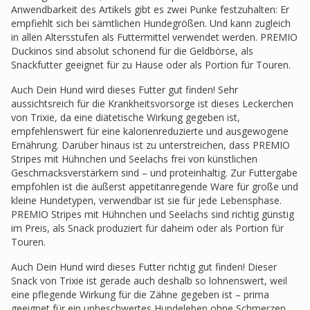
Anwendbarkeit des Artikels gibt es zwei Punke festzuhalten: Er
empfiehlt sich bei sämtlichen Hundegrößen. Und kann zugleich
in allen Altersstufen als Futtermittel verwendet werden. PREMIO
Duckinos sind absolut schonend für die Geldbörse, als
Snackfutter geeignet für zu Hause oder als Portion für Touren.
Auch Dein Hund wird dieses Futter gut finden! Sehr
aussichtsreich für die Krankheitsvorsorge ist dieses Leckerchen
von Trixie, da eine diätetische Wirkung gegeben ist,
empfehlenswert für eine kalorienreduzierte und ausgewogene
Ernährung. Darüber hinaus ist zu unterstreichen, dass PREMIO
Stripes mit Hühnchen und Seelachs frei von künstlichen
Geschmacksverstärkern sind – und proteinhaltig. Zur Futtergabe
empfohlen ist die äußerst appetitanregende Ware für große und
kleine Hundetypen, verwendbar ist sie für jede Lebensphase.
PREMIO Stripes mit Hühnchen und Seelachs sind richtig günstig
im Preis, als Snack produziert für daheim oder als Portion für
Touren.
Auch Dein Hund wird dieses Futter richtig gut finden! Dieser
Snack von Trixie ist gerade auch deshalb so lohnenswert, weil
eine pflegende Wirkung für die Zähne gegeben ist – prima
geeignet für ein unbeschwertes Hundeleben ohne Schmerzen.