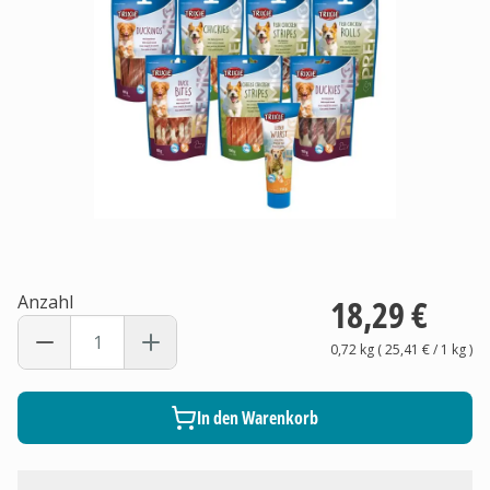
Anzahl
18,29 €
0,72 kg
(
25,41 €
/ 1
kg
)
In den Warenkorb