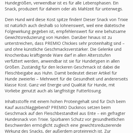
Hundegrößen, verwendbar ist es für alle Lebensphasen. Ein
Snack, produziert für daheim oder als Mahlzeit für unterwegs.
Dein Hund wird diese Kost spitze finden! Dieser Snack von Trixie
ist natürlich auch deshalb so lohnenswert, weil eine diätetische
Folgewirkung gegeben ist, empfehlenswert für eine behutsame
Gewichtsreduzierung von Hunden. Darüber hinaus ist zu
unterstreichen, dass PREMIO Chickies sehr proteinhaltig sind –
und ohne künstliche Geschmacksverstärker. Die Gelenke und
Knochenbau kräftigende Ware darf in allen Altersstufen
verfüttert werden, anwendbar ist sie für Hundetypen in allen
Größen. Zuständig für den leckeren Geschmack ist dabei die
Fleischbeigabe aus Huhn. Damit bedeutet dieser Artikel für
Hunde zweierlei – Mehrwert für die Gesundheit und andererseits
klasse Kost. Ganz viel Energie und Qualität für Hunde, mit
Vorliebe genutzt auch als langfristige Futterlösung.
Inhaltsstoffe mit einem hohen Proteingehalt sind für Dich beim
Kauf ausschlaggebend? PREMIO Duckinos setzen beim
Geschmack auf den Fleischbestandteil aus Ente – ein gefragter
Hundesnack von Trixie. Spürbaren Schutz vor gesundheitlichen
Beschwerden ermöglicht zugleich eine gewichtsreduzierende
Wirkung des Snacks, der außerdem proteinreich ist. Zur