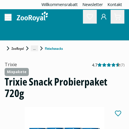
Willkommensrabatt
Newsletter
Kontakt
...
ZooRoyal
Fleischsnacks
Trixie
4.7
(
7
)
Mixpakete
Trixie Snack Probierpaket
720g