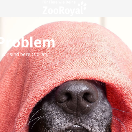
 Problem
 wir sind bereits dran.