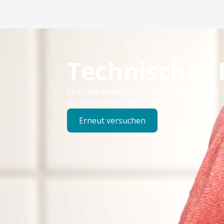
Technisches
Es ist ein technischer Fehler aufgetreten –
Bitte versuchen Sie es später erneut.
Erneut versuchen