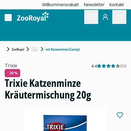
Willkommensrabatt
Newsletter
Kontakt
...
ZooRoyal
mit Katzenminze (Catnip)
Trixie
4.4
(
53
)
- 20 %
Trixie Katzenminze
Kräutermischung 20g