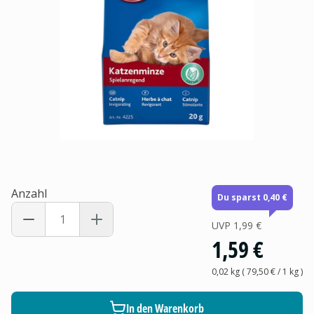
Anzahl
Du sparst 0,40 €
UVP
1,99 €
1,59 €
0,02 kg
(
79,50 €
/ 1
kg
)
In den Warenkorb