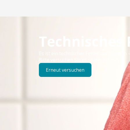
Technisches
Es ist ein technischer Fehler aufgetreten –
Bitte versuchen Sie es später erneut.
Erneut versuchen