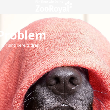
 Problem
 wir sind bereits dran.