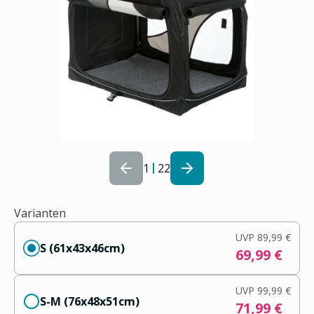
1
22
Varianten
UVP
89,99 €
S (61x43x46cm)
69,99 €
UVP
99,99 €
S-M (76x48x51cm)
71,99 €