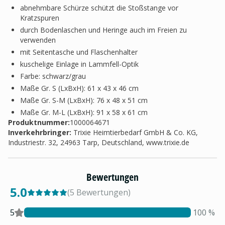
abnehmbare Schürze schützt die Stoßstange vor
Kratzspuren
durch Bodenlaschen und Heringe auch im Freien zu
verwenden
mit Seitentasche und Flaschenhalter
kuschelige Einlage in Lammfell-Optik
Farbe: schwarz/grau
Maße Gr. S (LxBxH): 61 x 43 x 46 cm
Maße Gr. S-M (LxBxH): 76 x 48 x 51 cm
Maße Gr. M-L (LxBxH): 91 x 58 x 61 cm
Produktnummer:
1000064671
Inverkehrbringer
:
Trixie Heimtierbedarf GmbH & Co. KG,
Industriestr. 32, 24963 Tarp, Deutschland, www.trixie.de
Bewertungen
5.0
(
5
Bewertungen
)
5
100
%