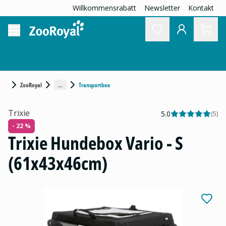
Willkommensrabatt
Newsletter
Kontakt
...
ZooRoyal
Transportbox
Trixie
5.0
(
5
)
- 22 %
Trixie Hundebox Vario - S
(61x43x46cm)