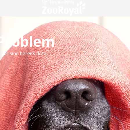
 Problem
 wir sind bereits dran.