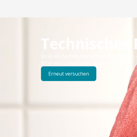
Technisches
Es ist ein technischer Fehler aufgetreten –
Bitte versuchen Sie es später erneut.
Erneut versuchen