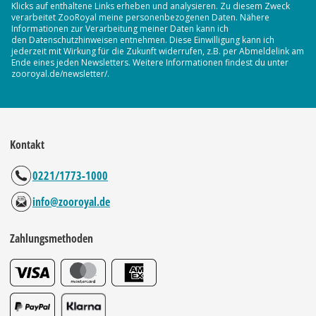
Klicks auf enthaltene Links erheben und analysieren. Zu diesem Zweck
verarbeitet ZooRoyal meine personenbezogenen Daten. Nähere
Informationen zur Verarbeitung meiner Daten kann ich
den Datenschutzhinweisen entnehmen. Diese Einwilligung kann ich
jederzeit mit Wirkung für die Zukunft widerrufen, z.B. per Abmeldelink am
Ende eines jeden Newsletters. Weitere Informationen findest du unter
zooroyal.de/newsletter/.
Kontakt
0221/1773-1000
info@zooroyal.de
Zahlungsmethoden