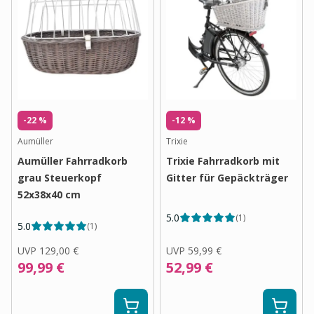
-22 %
-12 %
Aumüller
Trixie
Aumüller Fahrradkorb
Trixie Fahrradkorb mit
grau Steuerkopf
Gitter für Gepäckträger
52x38x40 cm
5.0
(
1
)
5.0
(
1
)
UVP
129,00 €
UVP
59,99 €
99,99 €
52,99 €