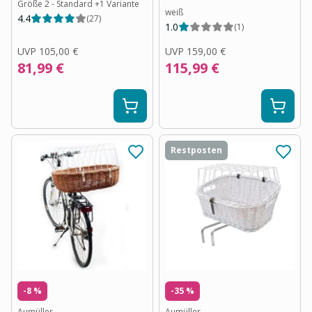
Größe 2 - Standard
+
1
Variante
weiß
4.4
(
27
)
1.0
(
1
)
UVP
105,00 €
UVP
159,00 €
81,99 €
115,99 €
Restposten
-8 %
-35 %
Aumüller
Aumüller