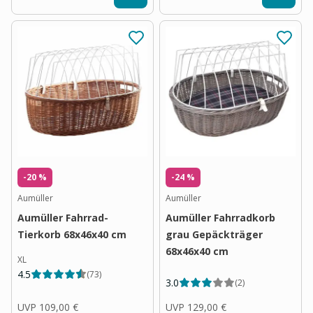
-20 %
-24 %
Aumüller
Aumüller
Aumüller Fahrrad-
Aumüller Fahrradkorb
Tierkorb 68x46x40 cm
grau Gepäckträger
68x46x40 cm
XL
4.5
(
73
)
3.0
(
2
)
UVP
109,00 €
UVP
129,00 €