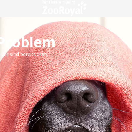
 Problem
 wir sind bereits dran.