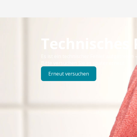
Technisches
Es ist ein technischer Fehler aufgetreten –
Bitte versuchen Sie es später erneut.
Erneut versuchen