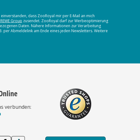
t einverstanden, dass ZooRoyal mir per E-Mail an mich
 REWE Group
zusendet. ZooRoyal darf zur Werbeoptimierung
nbezogenen Daten. Nähere Informationen zur Verarbeitung
.B. per Abmeldelink am Ende eines jeden Newsletters. Weitere
Online
ns verbunden:
n