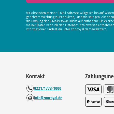
Mit Absenden meiner E-Mail-Adresse willige ich bis auf Wider
gerichtete Werbung zu Produkten, Dienstleistungen, Aktion
die Öffnung der E-Mails sowie Klicks auf enthaltene Links 
meiner Daten kann ich den Datenschutzhinweisen entnehmen. D
Informationen findest du unter zooroyal.de/newsletter/.
Kontakt
Zahlungsme
0221/1773-1000
info@zooroyal.de