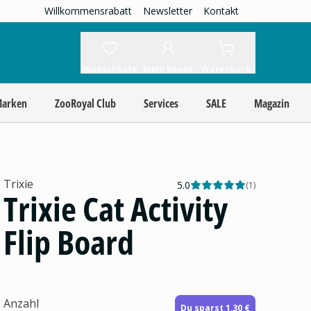
Willkommensrabatt
Newsletter
Kontakt
Wunschliste
Mein Konto
Warenkorb
Marken
ZooRoyal Club
Services
SALE
Magazin
Trixie
5.0
(
1
)
Trixie Cat Activity
Flip Board
Anzahl
Du sparst 1,30 €