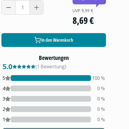
UVP
9,99 €
8,69 €
In den Warenkorb
Bewertungen
5.0
(
1
Bewertung
)
5
100
%
4
0
%
3
0
%
2
0
%
1
0
%