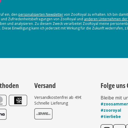
ruf ein, den
personalisierten Newsletter
von ZooRoyal zu erhalten. Ich bin dami
en und Zufriedenheitsbefragungen von ZooRoyal und
anderen Unternehmen der
erheben und analysieren. Zu diesem Zweck verarbeitet ZooRoyal meine persone
iese Einwilligung kann ich jederzeit mit Wirkung für die Zukunft widerrufen, z
thoden
Versand
Folge uns 
Versandkostenfrei ab 49€
Bleibe mit u
Schnelle Lieferung
#zoosamme
#zooroyal
#tierliebe