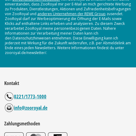
einverstanden, dass ZooRoyal mir per E-Mail an mich gerichtete Werbung
zu Produkten, Dienstleistungen, Aktionen und Zufriedenheitsbefragungen
von ZooRoyal und
anderen Unternehmen der REWE Group
zusendet.
ZooRoyal darf zur Werbeoptimierung die Öffnung der E-Mails sowie
Klicks auf enthaltene Links erheben und analysieren. Zu diesem Zweck
verarbeitet ZooRoyal meine personenbezogenen Daten. Nähere
Informationen zur Verarbeitung meiner Daten kann ich
den Datenschutzhinweisen entnehmen. Diese Einwilligung kann ich
jederzeit mit Wirkung für die Zukunft widerrufen, z.B. per Abmeldelink am
Ende eines jeden Newsletters. Weitere Informationen findest du unter
zooroyal.de/newsletter/.
Kontakt
0221/1773-1000
info@zooroyal.de
Zahlungsmethoden