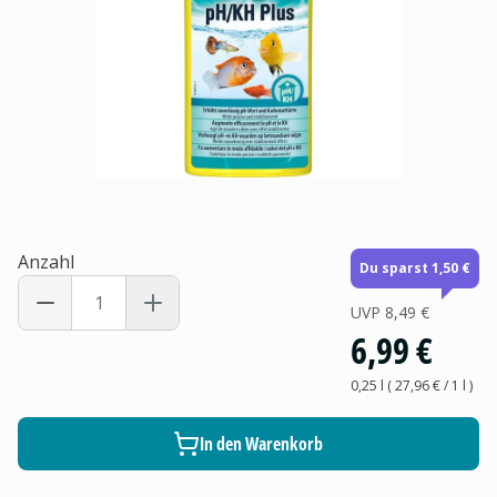
Anzahl
Du sparst 1,50 €
UVP
8,49 €
6,99 €
0,25 l
(
27,96 €
/ 1
l
)
In den Warenkorb