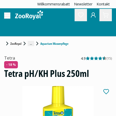
Willkommensrabatt
Newsletter
Kontakt
...
ZooRoyal
Aquarium Wasserpflege
Tetra
4.9
(
15
)
- 18 %
Tetra pH/KH Plus 250ml