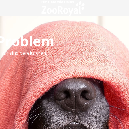
 Problem
 wir sind bereits dran.