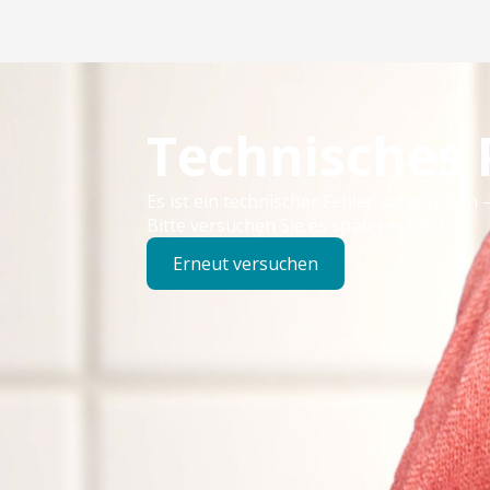
Technisches
Es ist ein technischer Fehler aufgetreten –
Bitte versuchen Sie es später erneut.
Erneut versuchen