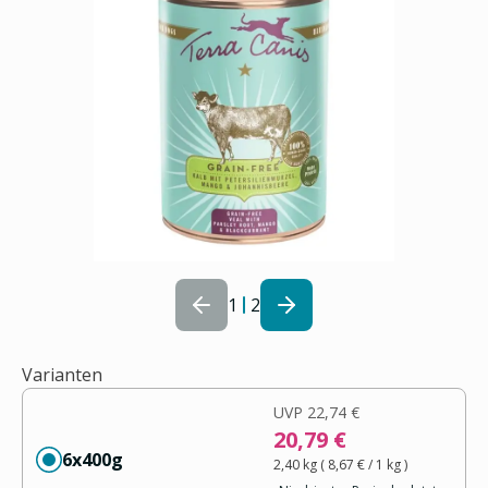
1
2
Varianten
UVP
22,74 €
20,79 €
6x400g
2,40 kg
(
8,67 €
/ 1
kg
)